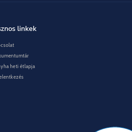
znos linkek
csolat
kumentumtár
yha heti étlapja
elentkezés