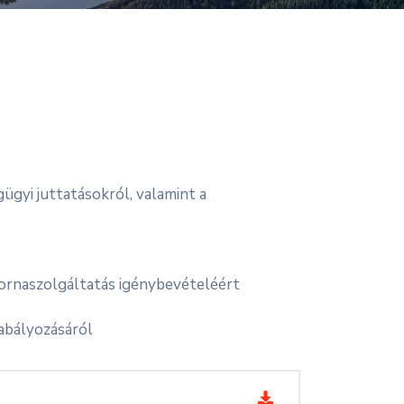
égügyi juttatásokról, valamint a
atornaszolgáltatás igénybevételéért
zabályozásáról