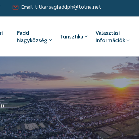
8
titkarsagfaddph@tolna.net
Email:
i
Fadd
Választási
Turisztika
Nagyközség
Információk
10