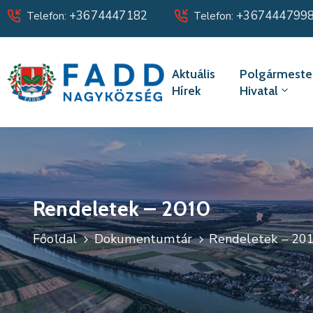
+3674447182
+367444799
Telefon:
Telefon:
Aktuális
Polgármester
Hírek
Hivatal
Rendeletek – 2010
Főoldal
Dokumentumtár
Rendeletek – 20