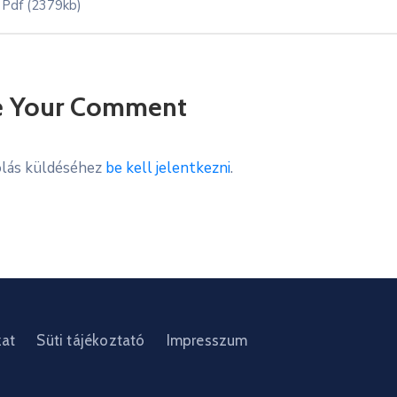
Pdf
(2379kb)
e Your Comment
lás küldéséhez
be kell jelentkezni
.
zat
Süti tájékoztató
Impresszum