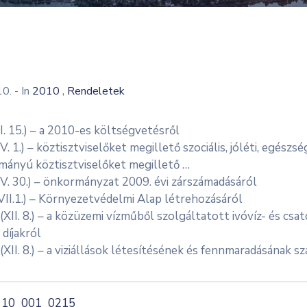
,
10.
- In
2010
Rendeletek
II. 15.) – a 2010-es költségvetésről
IV. 1.) – köztisztviselőket megillető szociális, jóléti, egészs
mányú köztisztviselőket megillető …
IV. 30.) – önkormányzat 2009. évi zárszámadásáról
VII.1.) – Környezetvédelmi Alap létrehozásáról
(XII. 8.) – a közüzemi vízműből szolgáltatott ivóvíz- és cs
 díjakról
(XII. 8.) – a viziállások létesítésének és fennmaradásának s
10_001_0215