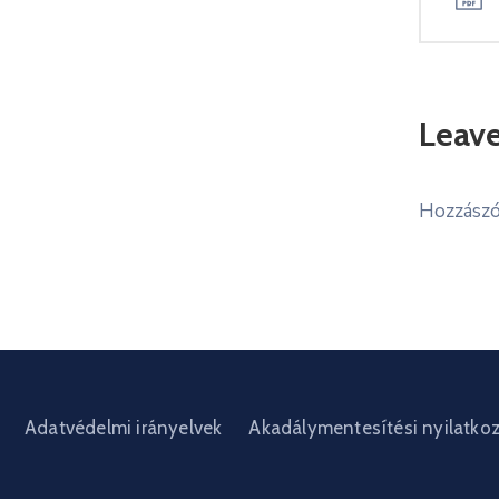
Leav
Hozzászó
Adatvédelmi irányelvek
Akadálymentesítési nyilatko