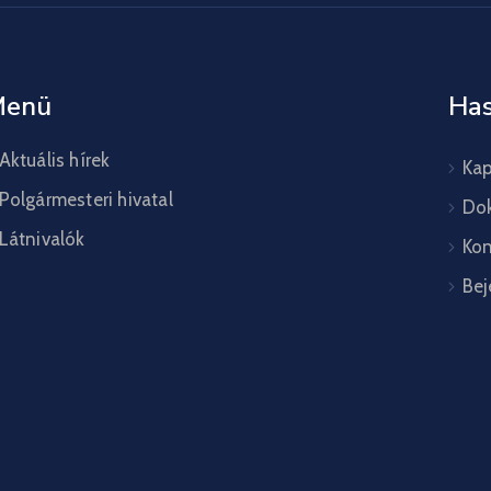
Menü
Has
Aktuális hírek
Kap
Polgármesteri hivatal
Do
Látnivalók
Kon
Bej