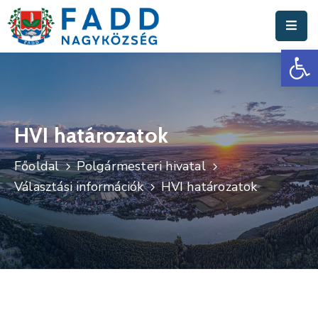
Es
Aktuális
Hírek
Polgármesteri
Hivatal
HVI határozatok
Fadd
Főoldal
Polgármesteri hivatal
Nagyközség
Választási információk
HVI határozatok
Turisztika
Választási
Információk
Események