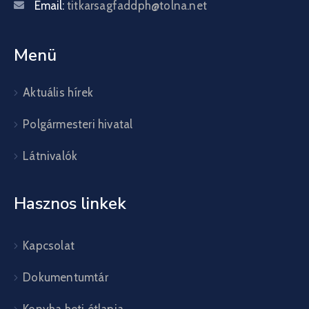
Email:
titkarsagfaddph@tolna.net
Menü
Aktuális hírek
Polgármesteri hivatal
Látnivalók
Hasznos linkek
Kapcsolat
Dokumentumtár