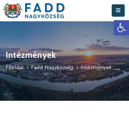
Es
Aktuális
Hírek
Polgármesteri
Hivatal
Intézmények
Fadd
Főoldal
Fadd Nagyközség
Intézmények
Nagyközség
Turisztika
Választási
Információk
Események