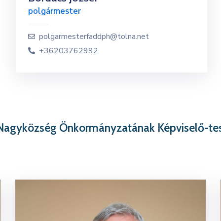
polgármester
polgarmesterfaddph@tolna.net
+36203762992
Nagyközség Önkormányzatának Képviselő-tes