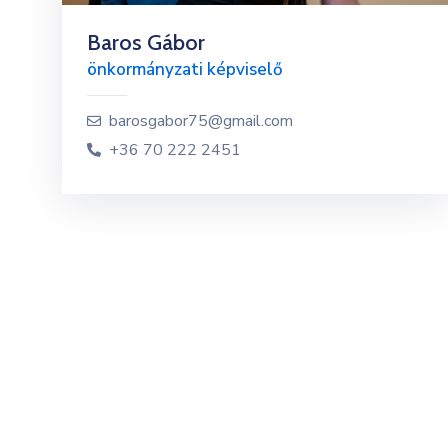
Baros Gábor
önkormányzati képviselő
barosgabor75@gmail.com
+36 70 222 2451