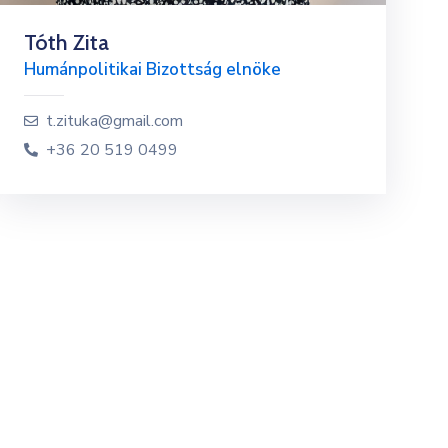
Tóth Zita
Humánpolitikai Bizottság elnöke
t.zituka@gmail.com
+36 20 519 0499