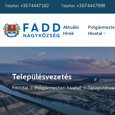
+3674447182
+3674447998
Telefon:
Telefon:
Aktuális
Polgármester
Hírek
Hivatal
Településvezetés
Főoldal
Polgármesteri hivatal
Településve