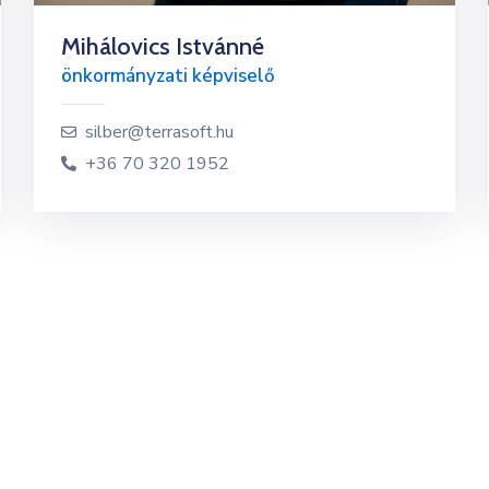
Mihálovics Istvánné
önkormányzati képviselő
silber@terrasoft.hu
+36 70 320 1952