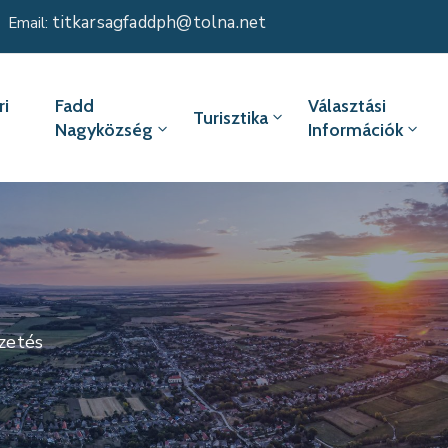
titkarsagfaddph@tolna.net
Email:
i
Fadd
Választási
Turisztika
Nagyközség
Információk
zetés