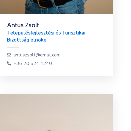
Antus Zsolt
Településfejlesztési és Turisztikai
Bizottság elnöke
antuszsolt@gmail.com
+36 20 524 4240