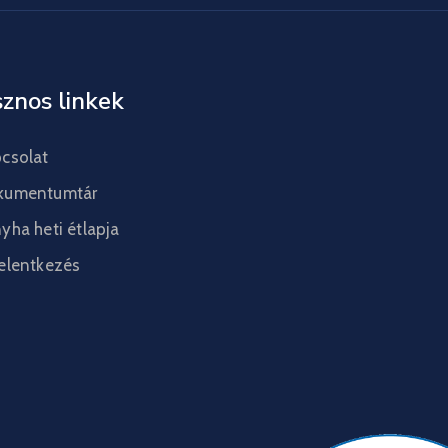
znos linkek
csolat
kumentumtár
yha heti étlapja
elentkezés