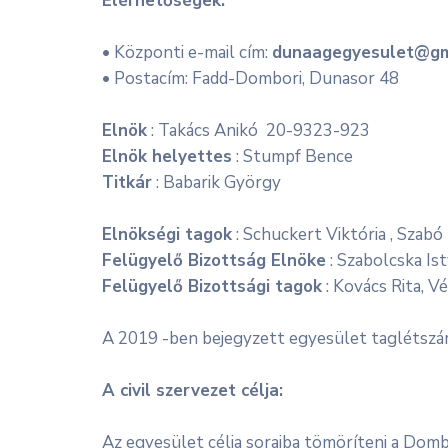
Elérhetőségek:
• Központi e-mail cím:
dunaagegyesulet@gm
• Postacím: Fadd-Dombori, Dunasor 48
Elnök
: Takács Anikó 20-9323-923
Elnök helyettes
: Stumpf Bence
Titkár
: Babarik György
Elnökségi tagok
: Schuckert Viktória , Szabó
Felügyelő Bizottság Elnöke
: Szabolcska Is
Felügyelő Bizottsági tagok
: Kovács Rita, V
A 2019 -ben bejegyzett egyesület taglétszá
A civil szervezet célja:
Az egyesület célja soraiba tömöríteni a Domb