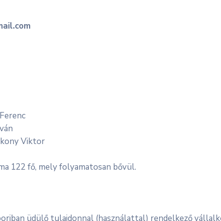
ail.com
 Ferenc
tván
ékony Viktor
ma 122 fő, mely folyamatosan bővül.
oriban üdülő tulajdonnal (használattal) rendelkező vállal