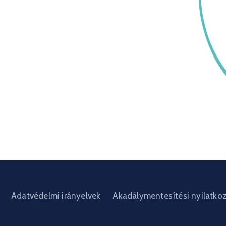
Adatvédelmi irányelvek
Akadálymentesítési nyilatko