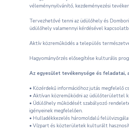
véleménynyilvánító, kezdeményezési tevéke
Tervezhetővé tenni az üdülőhely és Dombori ö
üdülőhely valamennyi kérdésével kapcsolatb
Aktív közreműködés a település természetvéd
Hagyományőrzés elősegítése kulturális prog
Az egyesület tevékenysége és feladatai, 
• Közérdekű információhoz jutás megfelelő c
• Aktívan közreműködni az üdülőterülettel k
• Üdülőhely működését szabályozó rendeletek
igényeinek megfelelően.
• Hulladékkezelés háromoldalú felülvizsgála
• Vízpart és közterületek kulturált hasznos