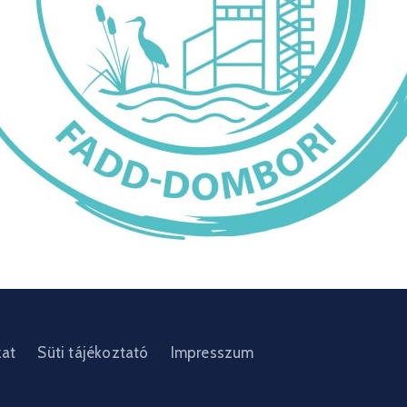
zat
Süti tájékoztató
Impresszum