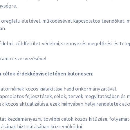
nységre.
regfalu életével, működésével kapcsolatos teendőket, megf
an.
elmi, zöldfelület védelmi, szennyezés megelőzési és tele
ramok szervezésével.
a célok érdekképviseletében különösen
:
satornáinak közös kialakítása Fadd önkormányzatával.
apcsolatos fejlesztések, célok, tervek megvitatásában és 
 közös aktualizálása, ezek hiányában helyi rendeletek a
tát kezdeményezni, további célok közös kitűzése, folyamat
ításának biztosításában közreműködni.