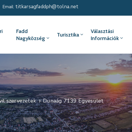
titkarsagfaddph@tolna.net
Email:
i
Fadd
Választási
Turisztika
Nagyközség
Információk
vil szervezetek
Dunaág 7139 Egyesület