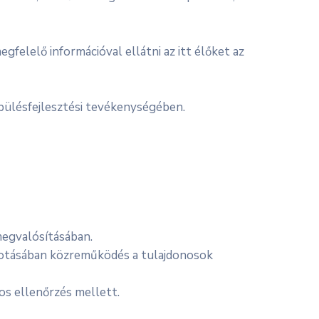
elelő információval ellátni az itt élőket az
pülésfejlesztési tevékenységében.
megvalósításában.
lkotásában közreműködés a tulajdonosok
os ellenőrzés mellett.