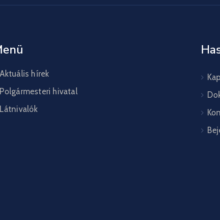
Menü
Has
Aktuális hírek
Kap
Polgármesteri hivatal
Do
Látnivalók
Kon
Bej