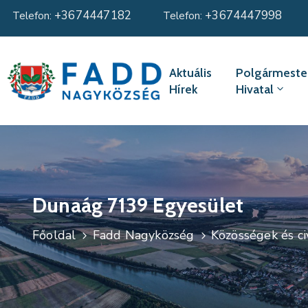
+3674447182
+3674447998
Telefon:
Telefon:
Aktuális
Polgármester
Hírek
Hivatal
Dunaág 7139 Egyesület
Főoldal
Fadd Nagyközség
Közösségek és ci