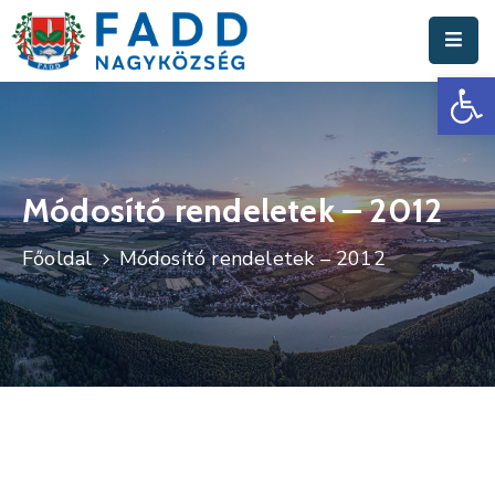
Es
Aktuális
Hírek
Polgármesteri
Hivatal
Módosító rendeletek – 2012
Fadd
Főoldal
Módosító rendeletek – 2012
Nagyközség
Turisztika
Választási
Információk
Események