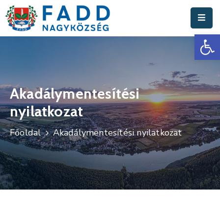
Es
Aktuális
Hírek
Polgármesteri
Hivatal
Akadálymentesítési
nyilatkozat
Fadd
Nagyközség
Főoldal
Akadálymentesítési nyilatkozat
Turisztika
Választási
Információk
Események