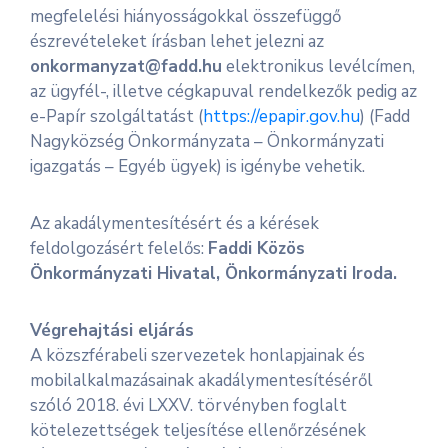
megfelelési hiányosságokkal összefüggő
észrevételeket írásban lehet jelezni az
onkormanyzat@fadd.hu
elektronikus levélcímen,
az ügyfél-, illetve cégkapuval rendelkezők pedig az
e-Papír szolgáltatást (
https://epapir.gov.hu
) (Fadd
Nagyközség Önkormányzata – Önkormányzati
igazgatás – Egyéb ügyek) is igénybe vehetik.
Az akadálymentesítésért és a kérések
feldolgozásért felelős:
Faddi Közös
Önkormányzati Hivatal, Önkormányzati Iroda.
Végrehajtási eljárás
A közszférabeli szervezetek honlapjainak és
mobilalkalmazásainak akadálymentesítéséről
szóló 2018. évi LXXV. törvényben foglalt
kötelezettségek teljesítése ellenőrzésének