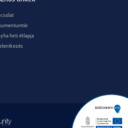
csolat
kumentumtár
yha heti étlapja
elentkezés