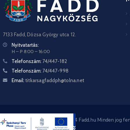
7133 Fadd, Dózsa György utca 12.
Nyitvatartás:
H – P 8:00 – 16:00
Telefonszám:
74/447-182
Telefonszám:
74/447-998
Email:
titkarsagfaddph@tolna.net
Copyright © 2024 Fadd.hu Minden jog fen