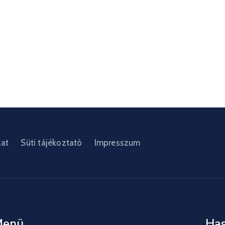
zat
Süti tájékoztató
Impresszum
Menü
Has