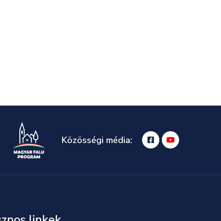
Közösségi média:
znos linkek