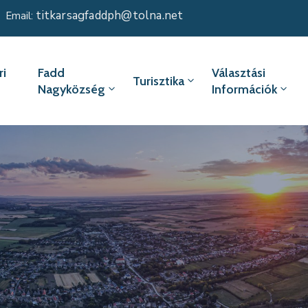
titkarsagfaddph@tolna.net
Email:
i
Fadd
Választási
Turisztika
Nagyközség
Információk