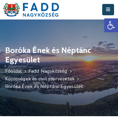
Es
Aktuális
Hírek
Polgármesteri
Hivatal
Boróka Ének és Néptánc
Egyesület
Fadd
Nagyközség
Főoldal
Fadd Nagyközség
Turisztika
Közösségek és civil szervezetek
Boróka Ének és Néptánc Egyesület
Választási
Információk
Események