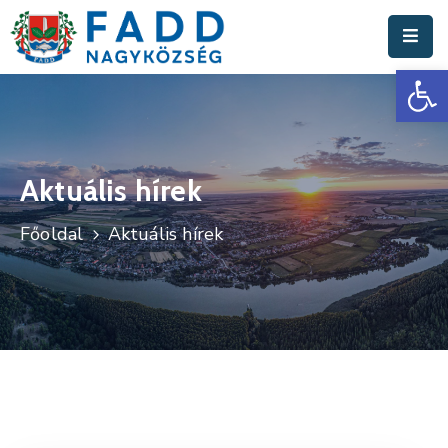
Es
Aktuális
Hírek
Polgármesteri
Hivatal
Aktuális hírek
Fadd
Főoldal
Aktuális hírek
Nagyközség
Turisztika
Választási
Információk
Események