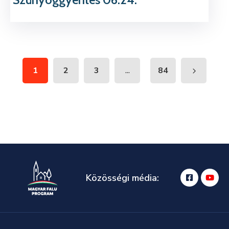
...
1
2
3
84
Közösségi média: