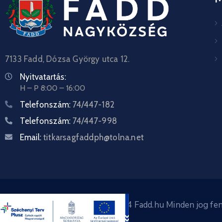
7133 Fadd, Dózsa György utca 12.
Nyitvatartás:
H – P 8:00 – 16:00
Telefonszám:
74/447-182
Telefonszám:
74/447-998
Email:
titkarsagfaddph@tolna.net
Copyright © 2024 Fadd.hu Minden jog fen