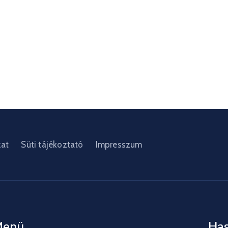
zat
Süti tájékoztató
Impresszum
Menü
Has