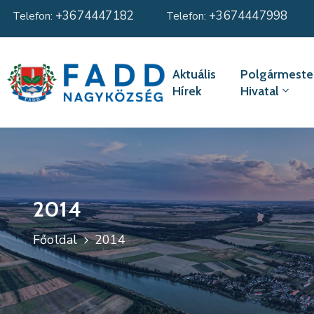
+3674447182
+3674447998
Telefon:
Telefon:
Aktuális
Polgármester
Hírek
Hivatal
2014
Főoldal
2014