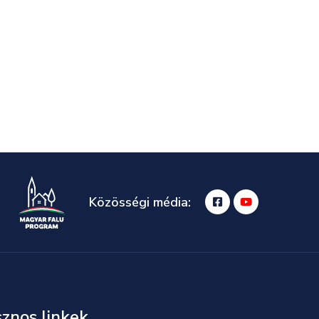
Közösségi média:
znos linkek