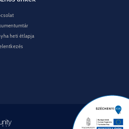
csolat
kumentumtár
yha heti étlapja
elentkezés