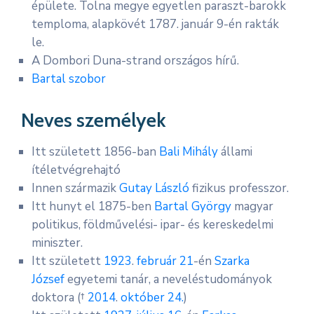
épülete. Tolna megye egyetlen paraszt-barokk
temploma, alapkövét 1787. január 9-én rakták
le.
A Dombori Duna-strand országos hírű.
Bartal szobor
Neves személyek
Itt született 1856-ban
Bali Mihály
állami
ítéletvégrehajtó
Innen származik
Gutay László
fizikus professzor.
Itt hunyt el 1875-ben
Bartal György
magyar
politikus, földművelési- ipar- és kereskedelmi
miniszter.
Itt született
1923
.
február 21
-én
Szarka
József
egyetemi tanár, a neveléstudományok
doktora (†
2014
.
október 24.
)