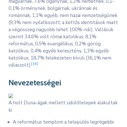
magyarnak, 7,6% cigánynak, 1,2% németnek, 0,1-
0,1% örménynek, bolgárnak, ukránnak és
románnak, 1,1% egyéb, nem hazai nemzetiségűnek
(9,3% nem nyilatkozott; a kettős identitások miatt
a végösszeg nagyobb lehet 100%-nál). Vallásuk
szerint 34,6% volt római katolikus, 8,1%
református, 0,5% evangélikus, 0,2% görög
katolikus, 0,4% egyéb keresztény, 1,3% egyéb
katolikus, 18,7% felekezeten kívüli (36,1% nem
[
16
]
válaszolt).
Nevezetességei
A holt Duna-ágak mellett üdülőtelepek alakultak
ki
A református templom a település legrégebbi