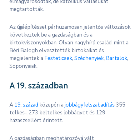
elmagyarosodtak, de katolikus vallásukat
megtartották.
Az újjáépítéssel párhuzamosan jelentős változások
következtek be a gazdaságban és a
birtokviszonyokban. Olyan nagyhírű család, mint a
Béri Balogh elvesztették birtokaikat és
megjelentek a
Festeticsek
,
Széchenyiek
,
Bartalok
,
Soponyaiak.
A 19. században
A
19. század
közepén a
jobbágyfelszabadítás
355
telkes-, 273 beltelkes jobbágyot és 129
házaszsellért érintett.
A gazdaságban meghatározóvá vált