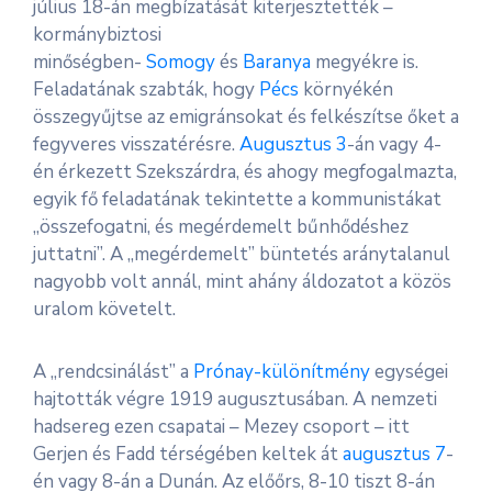
július 18-án megbízatását kiterjesztették –
kormánybiztosi
minőségben-
Somogy
és
Baranya
megyékre is.
Feladatának szabták, hogy
Pécs
környékén
összegyűjtse az emigránsokat és felkészítse őket a
fegyveres visszatérésre.
Augusztus 3
-án vagy 4-
én érkezett Szekszárdra, és ahogy megfogalmazta,
egyik fő feladatának tekintette a kommunistákat
„összefogatni, és megérdemelt bűnhődéshez
juttatni”. A „megérdemelt” büntetés aránytalanul
nagyobb volt annál, mint ahány áldozatot a közös
uralom követelt.
A „rendcsinálást” a
Prónay-különítmény
egységei
hajtották végre 1919 augusztusában. A nemzeti
hadsereg ezen csapatai – Mezey csoport – itt
Gerjen és Fadd térségében keltek át
augusztus 7
-
én vagy 8-án a Dunán. Az előőrs, 8-10 tiszt 8-án