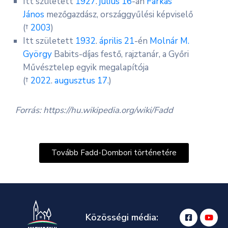
Itt született
1927
.
július 16
-án
Farkas
János
mezőgazdász, országgyűlési képviselő
(†
2003
)
Itt született
1932
.
április 21
-én
Molnár M.
György
Babits-díjas festő, rajztanár, a Győri
Művésztelep egyik megalapítója
(†
2022
.
augusztus 17.
)
Forrás: https://hu.wikipedia.org/wiki/Fadd
Tovább Fadd-Dombori történetére
Közösségi média: