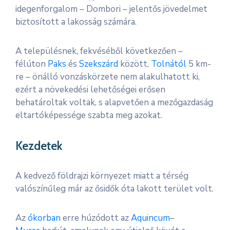
idegenforgalom – Dombori – jelentős jövedelmet
biztosított a lakosság számára.
A településnek, fekvéséből következően –
félúton
Paks
és
Szekszárd
között,
Tolnától
5 km-
re – önálló vonzáskörzete nem alakulhatott ki,
ezért a növekedési lehetőségei erősen
behatároltak voltak, s alapvetően a mezőgazdaság
eltartóképessége szabta meg azokat.
Kezdetek
A kedvező földrajzi környezet miatt a térség
valószínűleg már az ősidők óta lakott terület volt.
Az
ókorban
erre húzódott az
Aquincum
–