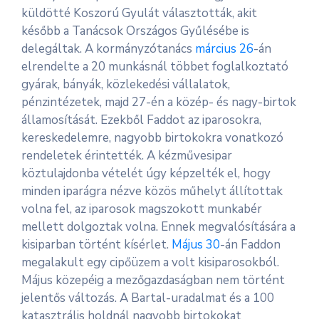
küldötté Koszorú Gyulát választották, akit
később a Tanácsok Országos Gyűlésébe is
delegáltak. A kormányzótanács
március 26
-án
elrendelte a 20 munkásnál többet foglalkoztató
gyárak, bányák, közlekedési vállalatok,
pénzintézetek, majd 27-én a közép- és nagy-birtok
államosítását. Ezekből Faddot az iparosokra,
kereskedelemre, nagyobb birtokokra vonatkozó
rendeletek érintették. A kézművesipar
köztulajdonba vételét úgy képzelték el, hogy
minden iparágra nézve közös műhelyt állítottak
volna fel, az iparosok magszokott munkabér
mellett dolgoztak volna. Ennek megvalósítására a
kisiparban történt kísérlet.
Május 30
-án Faddon
megalakult egy cipőüzem a volt kisiparosokból.
Május közepéig a mezőgazdaságban nem történt
jelentős változás. A Bartal-uradalmat és a 100
katasztrális holdnál nagyobb birtokokat