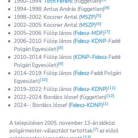
1990–1994:
Tóth Ferenc
(független)
[
4
]
1994–1998: Antus András (független)
[
5
]
1998–2002: Kocsner Antal (
MSZP
)
[
6
]
2002–2005: Kocsner Antal (
MSZP
)
[
7
]
2005–2006: Fülöp János (
Fidesz
–
MDF
)
2006–2010: Fülöp János (
Fidesz
–
KDNP
-Faddi
[
8
]
Polgári Egyesület)
2010–2014: Fülöp János (
KDNP
–
Fidesz
-Faddi
[
9
]
Polgári Egyesület)
2014–2019: Fülöp János (
Fidesz
-Faddi Polgári
[
10
]
Egyesület)
[
11
]
2019–2022: Fülöp János (
Fidesz
–
KDNP
)
[
12
]
2022–2024: Bordács József (független)
[
1
]
2024– : Bordács József (
Fidesz
–
KDNP
)
A településen 2005. november 13-án időközi
[
7
]
polgármester-választást tartottak,
az előző
[
13
]