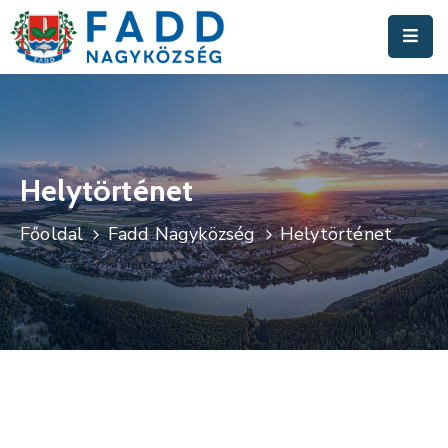
Aktuális
Hírek
Polgármesteri
Hivatal
Helytörténet
Fadd
Főoldal
Fadd Nagyközség
Helytörténet
Nagyközség
Turisztika
Választási
Információk
Események