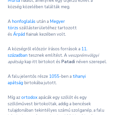
Mursa
hadiút, amelynek egy útjelző kövét a
község közelében találták meg.
A
honfoglalás
után a
Megyer
törzs
szállásterületéhez tartozott
és
Árpád
fiainak kezében volt.
A községről először írásos források a
11.
században
tesznek említést. A
veszprémvölgyi
apátság
kap itt birtokot és
Patadi
néven szerepel.
A falu jelentős része
1055
-ben a
tihanyi
apátság
birtokába jutott.
Míg az
ortodox
apácák egy szőlőt és egy
szőlőművest birtokoltak, addig a bencések
tulajdonában tekintélyes számú szolganép, a falu