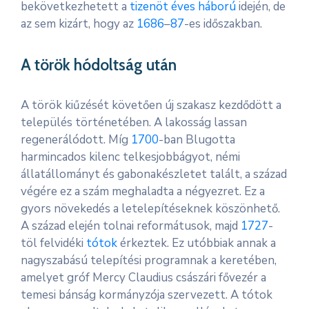
bekövetkezhetett a
tizenöt éves háború
idején, de
az sem kizárt, hogy az
1686
–
87
-es időszakban.
A török hódoltság után
A török kiűzését követően új szakasz kezdődött a
település történetében. A lakosság lassan
regenerálódott. Míg
1700
-ban Blugotta
harmincados kilenc telkesjobbágyot, némi
állatállományt és gabonakészletet talált, a század
végére ez a szám meghaladta a négyezret. Ez a
gyors növekedés a letelepítéseknek köszönhető.
A század elején tolnai reformátusok, majd
1727
-
töl felvidéki
tótok
érkeztek. Ez utóbbiak annak a
nagyszabású telepítési programnak a keretében,
amelyet gróf Mercy Claudius császári fővezér a
temesi bánság kormányzója szervezett. A tótok