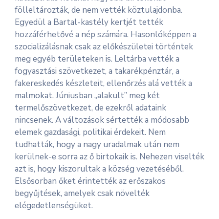
fölleltározták, de nem vették köztulajdonba.
Egyedül a Bartal-kastély kertjét tették
hozzáférhetővé a nép számára. Hasonlóképpen a
szocializálásnak csak az előkészületei történtek
meg egyéb területeken is. Leltárba vették a
fogyasztási szövetkezet, a takarékpénztár, a
fakereskedés készleteit, ellenőrzés alá vették a
malmokat. Júniusban „alakult” meg két
termelőszövetkezet, de ezekről adataink
nincsenek. A változások sértették a módosabb
elemek gazdasági, politikai érdekeit. Nem
tudhatták, hogy a nagy uradalmak után nem
kerülnek-e sorra az ő birtokaik is. Nehezen viselték
azt is, hogy kiszorultak a község vezetéséből.
Elsősorban őket érintették az erőszakos
begyűjtések, amelyek csak növelték
elégedetlenségüket.