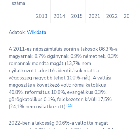
száma
2013
2014
2015
2021
2022
2
Adatok:
Wikidata
A 2011-es népszámlálás során a lakosok 86,3%-a
magyarnak, 8,7% cigánynak, 0,9% németnek, 0,3%
románnak mondta magát (13,7% nem
nyilatkozott; a kettős identitások miatt a
végösszeg nagyobb lehet 100%-nál). A vallási
megoszlás a következő volt: római katolikus
46,8%, református 10,8%, evangélikus 0,3%,
görögkatolikus 0,1%, felekezeten kívüli 17,5%
[
15
]
(24,1% nem nyilatkozott).
2022-ben a lakosság 90,6%-a vallotta magát