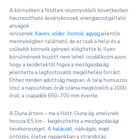
A környéken a földtani viszonyokból következően
hasznosítható ásványkincsek, energiaszolgáltató
anyagok
nincsenek.
Kavics
,
sóder
,
homok
,
agyag
jelentős
mennyiségben található, de ez csak a helyi és a
szűkebb környék igényeit elégítette ki. Ilyen
körülmények között nem lehet csodálkozni azon,
hogy a kezdetektől fogva a mezőgazdaság
jelentette a legfontosabb megélhetési forrást.
Ehhez minden adottság megvan. A talaj humuszos
lösz, a napsütéses órák száma megközelíti a 2000
órát, a csapadék 650–700 mm évente.
A Duna ártere – ma a Holt-Duna ág, amelynek
hossza 8,5 km – kiegészítette a mezőgazdasági
tevékenységet. A
halászat
, nádvágás, majd
öntözés, illetve napjainkban a strandolás,