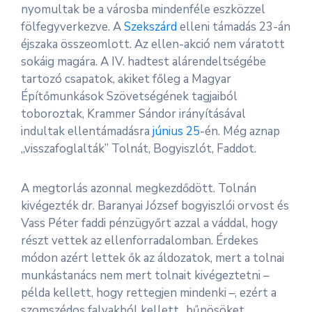
nyomultak be a városba mindenféle eszközzel
fölfegyverkezve. A
Szekszárd
elleni támadás 23-án
éjszaka összeomlott. Az ellen-akció nem váratott
sokáig magára. A IV. hadtest alárendeltségébe
tartozó csapatok, akiket főleg a Magyar
Építőmunkások Szövetségének tagjaiból
toboroztak, Krammer Sándor irányításával
indultak ellentámadásra
június 25
-én. Még aznap
„visszafoglalták” Tolnát, Bogyiszlót, Faddot.
A megtorlás azonnal megkezdődött. Tolnán
kivégezték dr. Baranyai József bogyiszlói orvost és
Vass Péter faddi pénzügyőrt azzal a váddal, hogy
részt vettek az ellenforradalomban. Érdekes
módon azért lettek ők az áldozatok, mert a tolnai
munkástanács nem mert tolnait kivégeztetni –
példa kellett, hogy rettegjen mindenki –, ezért a
szomszédos falvakból kellett „bűnösöket