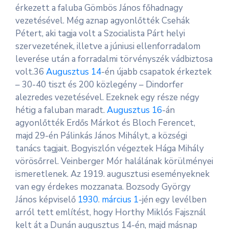
érkezett a faluba Gömbös János főhadnagy
vezetésével. Még aznap agyonlőtték Csehák
Pétert, aki tagja volt a Szocialista Párt helyi
szervezetének, illetve a júniusi ellenforradalom
leverése után a forradalmi törvényszék vádbiztosa
volt.36
Augusztus 14
-én újabb csapatok érkeztek
– 30-40 tiszt és 200 közlegény – Dindorfer
alezredes vezetésével. Ezeknek egy része négy
hétig a faluban maradt.
Augusztus 16
-án
agyonlőtték Erdős Márkot és Bloch Ferencet,
majd 29-én Pálinkás János Mihályt, a községi
tanács tagjait. Bogyiszlón végeztek Hága Mihály
vörösőrrel. Veinberger Mór halálának körülményei
ismeretlenek. Az 1919. augusztusi eseményeknek
van egy érdekes mozzanata. Bozsody György
János képviselő
1930
.
március 1
-jén egy levélben
arról tett említést, hogy Horthy Miklós Fajsznál
kelt át a Dunán augusztus 14-én, majd másnap