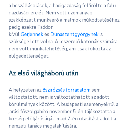
a beszállásolások, a hadigazdaság felőrölte a falu
gazdasági erejét. Nem volt üzemanyag,
szakképzett munkaerő a malmok működtetéséhez,
pedig ezekre Faddon
kívül
Gerjennek
és
Dunaszentgyörgynek
is
szüksége lett volna. A leszerelő katonák számára
nem volt munkalehetőség, ami csak fokozta az
elégedetlenséget.
Az első világháború után
A helyzeten az
őszirózsás forradalom
sem
változtatott, nem is változtathatott az adott
körülmények között. A budapesti eseményekről a
járási főszolgabíró november 5-én tájékoztatta a
község elöljáróságát, majd 7-én utasítást adott a
nemzeti tanács megalakítására.