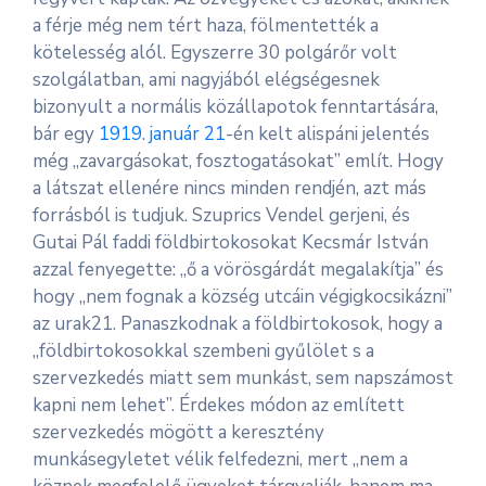
a férje még nem tért haza, fölmentették a
kötelesség alól. Egyszerre 30 polgárőr volt
szolgálatban, ami nagyjából elégségesnek
bizonyult a normális közállapotok fenntartására,
bár egy
1919
.
január 21
-én kelt alispáni jelentés
még „zavargásokat, fosztogatásokat” említ. Hogy
a látszat ellenére nincs minden rendjén, azt más
forrásból is tudjuk. Szuprics Vendel gerjeni, és
Gutai Pál faddi földbirtokosokat Kecsmár István
azzal fenyegette: „ő a vörösgárdát megalakítja” és
hogy „nem fognak a község utcáin végigkocsikázni”
az urak21. Panaszkodnak a földbirtokosok, hogy a
„földbirtokosokkal szembeni gyűlölet s a
szervezkedés miatt sem munkást, sem napszámost
kapni nem lehet”. Érdekes módon az említett
szervezkedés mögött a keresztény
munkásegyletet vélik felfedezni, mert „nem a