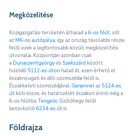
Megközelítése
Közigazgatási területén áthalad a
6-os főút
, sőt
az
M6-os autópálya
, így az ország távolabbi részei
felől ezek a legfontosabb közúti megközelítési
útvonalai. Központján azonban csak
a
Dunaszentgyörgy
és
Szekszárd
között
húzódó
5112-es úton
halad át, ezen érhető el
északnyugati és déli szomszédai felől is.
Északkeleti szomszédjával,
Gerjennel
az
5124-es
út
köti össze, és határszélét északon érinti még a
6-os főútba
Tengelic
-Szőlőhegy felől
betorkolló
6234-es út
is.
Földrajza