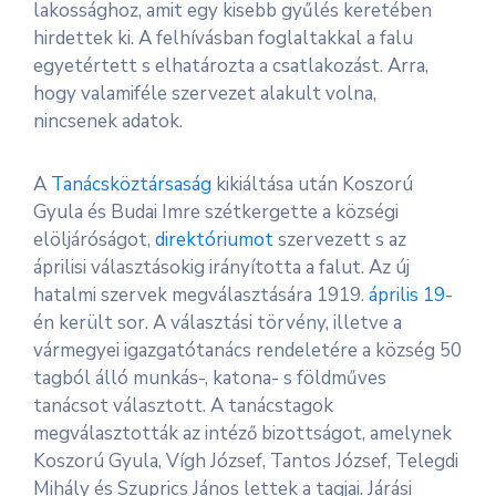
lakossághoz, amit egy kisebb gyűlés keretében
hirdettek ki. A felhívásban foglaltakkal a falu
egyetértett s elhatározta a csatlakozást. Arra,
hogy valamiféle szervezet alakult volna,
nincsenek adatok.
A
Tanácsköztársaság
kikiáltása után Koszorú
Gyula és Budai Imre szétkergette a községi
elöljáróságot,
direktóriumot
szervezett s az
áprilisi választásokig irányította a falut. Az új
hatalmi szervek megválasztására 1919.
április 19
-
én került sor. A választási törvény, illetve a
vármegyei igazgatótanács rendeletére a község 50
tagból álló munkás-, katona- s földműves
tanácsot választott. A tanácstagok
megválasztották az intéző bizottságot, amelynek
Koszorú Gyula, Vígh József, Tantos József, Telegdi
Mihály és Szuprics János lettek a tagjai. Járási