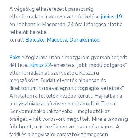
A végsőkig elkeseredett parasztság
ellenforradalminak nevezett felkelése
június 19
-
én robbant ki Madocsán. 24 óra leforgása alatt a
felkelők kezébe
került
Bölcske
,
Madocsa
,
Dunakömlőd
.
Paks
elfoglalása után a mozgalom gyorsan terjedt
dél felé.
Június 22
-én este a „jobb módú polgárok”
ellenforradalmat szerveztek. Koszorú
megszökött, Budait elverték alaposan és
direktóriumi társaival együtt fogságba vetették”.
A hatalom a felkelők kezébe került. Hajnalban a
bogyiszlóiakkal közösen megtámadták Tolnát.
Benyomultak a laktanyába – meglepték az
őrséget – két vörös-őrt megöltek. Mire a lakosság
fölébredt, már kezükben volt az egész város. A
faddi és a bogyiszlói parasztok tömegesen