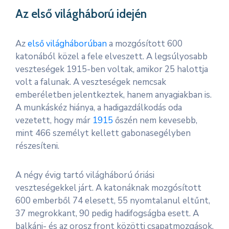
Az első világháború idején
Az
első világháborúban
a mozgósított 600
katonából közel a fele elveszett. A legsúlyosabb
veszteségek 1915-ben voltak, amikor 25 halottja
volt a falunak. A veszteségek nemcsak
emberéletben jelentkeztek, hanem anyagiakban is.
A munkáskéz hiánya, a hadigazdálkodás oda
vezetett, hogy már
1915
őszén nem kevesebb,
mint 466 személyt kellett gabonasegélyben
részesíteni.
A négy évig tartó világháború óriási
veszteségekkel járt. A katonáknak mozgósított
600 emberből 74 elesett, 55 nyomtalanul eltűnt,
37 megrokkant, 90 pedig hadifogságba esett. A
balkáni- és az orosz front közötti csapatmozgások,