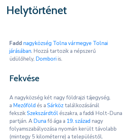
Kapcsolat
Helytörténet
Fadd
nagyközség
Tolna vármegye
Tolnai
járásában
. Hozzá tartozik a népszerű
üdülőhely,
Dombori
is.
Fekvése
A nagyközség két nagy földrajzi tájegység,
a
Mezőföld
és a
Sárköz
találkozásánál
fekszik
Szekszárdtól
északra, a faddi Holt-Duna
partján. A
Duna
fő ága a
19. század
nagy
folyamszabályozása nyomán került távolabb
(mintegy 5 kilométerre) a településtől.