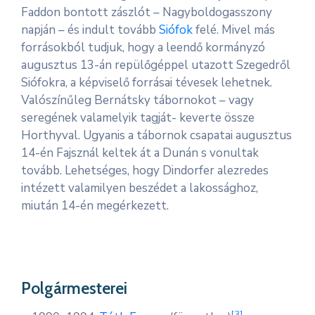
Faddon bontott zászlót – Nagyboldogasszony
napján – és indult tovább
Siófok
felé. Mivel más
forrásokból tudjuk, hogy a leendő kormányzó
augusztus 13-án repülőgéppel utazott Szegedről
Siófokra, a képviselő forrásai tévesek lehetnek.
Valószínűleg Bernátsky tábornokot – vagy
seregének valamelyik tagját- keverte össze
Horthyval. Ugyanis a tábornok csapatai augusztus
14-én Fajsznál keltek át a Dunán s vonultak
tovább. Lehetséges, hogy Dindorfer alezredes
intézett valamilyen beszédet a lakossághoz,
miután 14-én megérkezett.
Polgármesterei
[
3
]