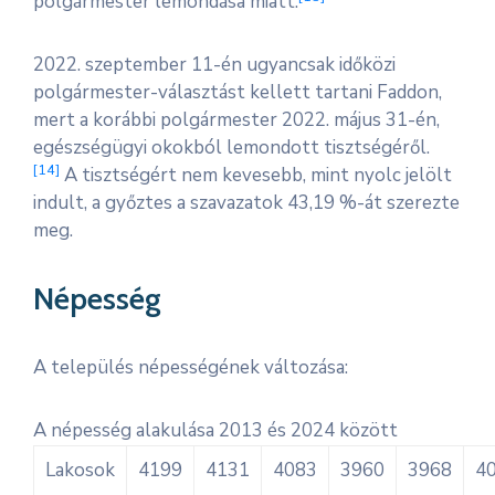
polgármester lemondása miatt.
2022. szeptember 11-én ugyancsak időközi
polgármester-választást kellett tartani Faddon,
mert a korábbi polgármester 2022. május 31-én,
egészségügyi okokból lemondott tisztségéről.
[
14
]
A tisztségért nem kevesebb, mint nyolc jelölt
indult, a győztes a szavazatok 43,19 %-át szerezte
meg.
Népesség
A település népességének változása:
A népesség alakulása 2013 és 2024 között
Lakosok
4199
4131
4083
3960
3968
4