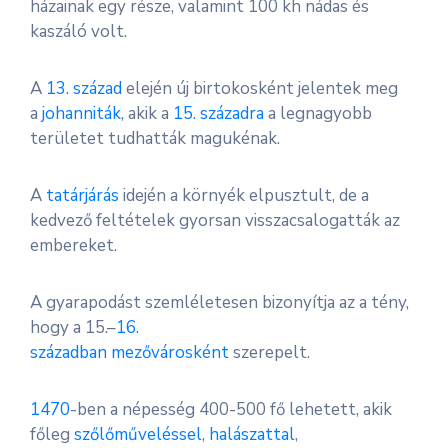
házainak egy része, valamint 100 kh nádas és
kaszáló volt.
A
13. század
elején új birtokosként jelentek meg
a
johanniták
, akik a
15. századra
a legnagyobb
területet tudhatták magukénak.
A
tatárjárás
idején a környék elpusztult, de a
kedvező feltételek gyorsan visszacsalogatták az
embereket.
A gyarapodást szemléletesen bizonyítja az a tény,
hogy a 15.–
16.
században
mezővárosként
szerepelt.
1470
-ben a népesség 400-500 fő lehetett, akik
főleg
szőlőműveléssel
,
halászattal
,