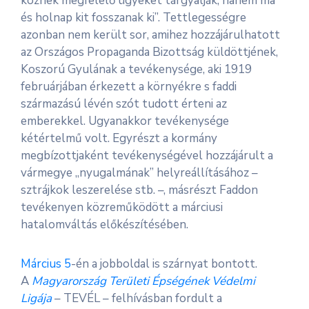
köznek megfelelő ügyeket tárgyalják, hanem ma
és holnap kit fosszanak ki”. Tettlegességre
azonban nem került sor, amihez hozzájárulhatott
az Országos Propaganda Bizottság küldöttjének,
Koszorú Gyulának a tevékenysége, aki 1919
februárjában érkezett a környékre s faddi
származású lévén szót tudott érteni az
emberekkel. Ugyanakkor tevékenysége
kétértelmű volt. Egyrészt a kormány
megbízottjaként tevékenységével hozzájárult a
vármegye „nyugalmának” helyreállításához –
sztrájkok leszerelése stb. –, másrészt Faddon
tevékenyen közreműködött a márciusi
hatalomváltás előkészítésében.
Március 5
-én a jobboldal is szárnyat bontott.
A
Magyarország Területi Épségének Védelmi
Ligája
– TEVÉL – felhívásban fordult a