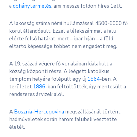
a
dohánytermelés
, ami messze földön híres 1ett.
A lakosság száma némi hullámzással 4500-6000 fő
körül állandósult. Ezzel a lélekszámmal a falu
elérte felső határát, mert – ipar híján – a föld
eltartó képessége többet nem engedett meg.
A 19. század végére fő vonalaiban kialakult a
község központi része. A leégett katolikus
templom helyére fölépült egy új
1864
-ben. A
területet
1886
-ban feltöltötték, így mentesült a
rendszeres árvizek alól.
A
Bosznia-Hercegovina
megszállásánál történt
hadműveletek során három falubeli vesztette
életét.