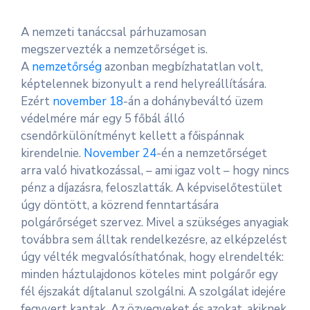
A nemzeti tanáccsal párhuzamosan
megszervezték a nemzetőrséget is.
A
nemzetőrség
azonban megbízhatatlan volt,
képtelennek bizonyult a rend helyreállítására.
Ezért
november 18
-án a dohánybeváltó üzem
védelmére már egy 5 főbál álló
csendőrkülönítményt kellett a főispánnak
kirendelnie.
November 24
-én a nemzetőrséget
arra való hivatkozással, – ami igaz volt – hogy nincs
pénz a díjazásra, feloszlatták. A képviselőtestület
úgy döntött, a közrend fenntartására
polgárőrséget szervez. Mivel a szükséges anyagiak
továbbra sem álltak rendelkezésre, az elképzelést
úgy vélték megvalósíthatónak, hogy elrendelték:
minden háztulajdonos köteles mint polgárőr egy
fél éjszakát díjtalanul szolgálni. A szolgálat idejére
fegyvert kaptak. Az özvegyeket és azokat, akiknek