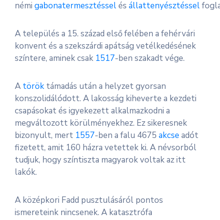
némi
gabonatermesztéssel
és
állattenyésztéssel
fogla
A település a 15. század első felében a fehérvári
konvent és a szekszárdi apátság vetélkedésének
színtere, aminek csak
1517
-ben szakadt vége.
A
török
támadás után a helyzet gyorsan
konszolidálódott. A lakosság kiheverte a kezdeti
csapásokat és igyekezett alkalmazkodni a
megváltozott körülményekhez. Ez sikeresnek
bizonyult, mert
1557
-ben a falu 4675
akcse
adót
fizetett, amit 160 házra vetettek ki. A névsorból
tudjuk, hogy színtiszta magyarok voltak az itt
lakók.
A középkori Fadd pusztulásáról pontos
ismereteink nincsenek. A katasztrófa