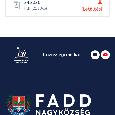
24.2025
Pdf
(2118kb)
[Letöltés]
Közösségi média: