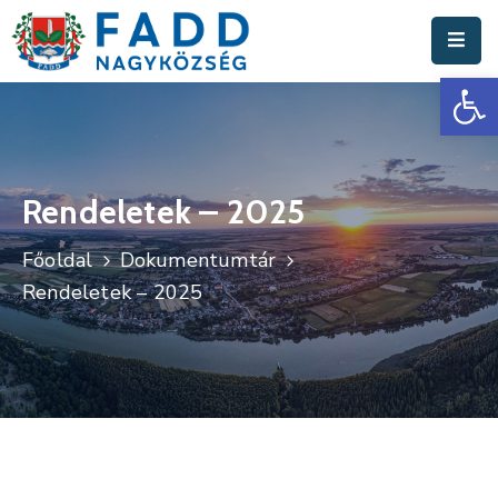
Es
Aktuális
Hírek
Polgármesteri
Hivatal
Rendeletek – 2025
Fadd
Főoldal
Dokumentumtár
Nagyközség
Rendeletek – 2025
Turisztika
Választási
Információk
Események