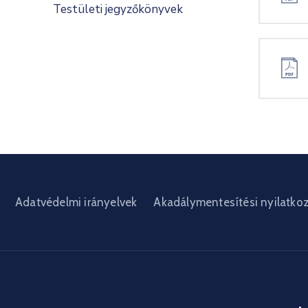
Testületi jegyzőkönyvek
Adatvédelmi irányelvek
Akadálymentesítési nyilatko