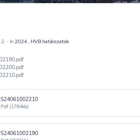
,
12.
- In
2024
HVB határozatok
02190.pdf
02200.pdf
02210.pdf
S24061002210
Pdf
(1784kb)
S24061002190