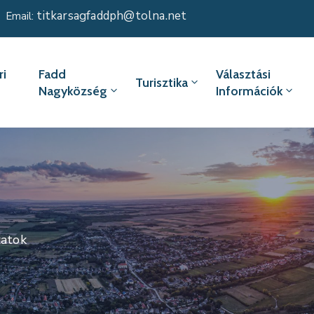
titkarsagfaddph@tolna.net
Email:
i
Fadd
Választási
Turisztika
Nagyközség
Információk
zatok