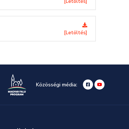
[Letöltés]
[Letöltés]
Közösségi média: