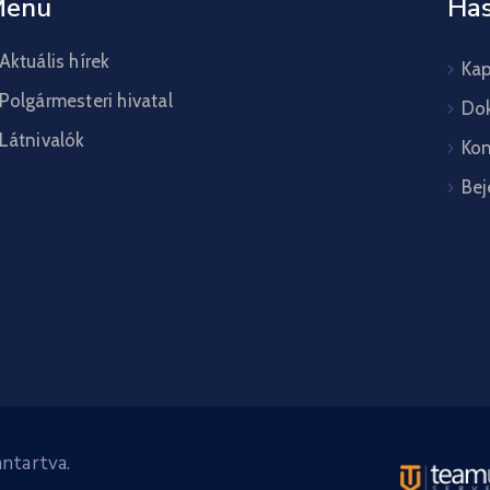
Menü
Has
Aktuális hírek
Kap
Polgármesteri hivatal
Do
Látnivalók
Kon
Bej
ntartva.