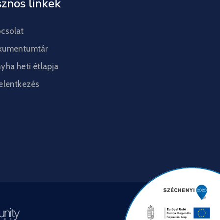
znos linkek
csolat
kumentumtár
yha heti étlapja
elentkezés