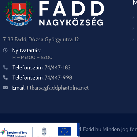
7133 Fadd, Dózsa György utca 12.
Nyitvatartás:
H – P 8:00 – 16:00
Telefonszám:
74/447-182
Telefonszám:
74/447-998
Email:
titkarsagfaddph@tolna.net
Copyright © 2024 Fadd.hu Minden jog fen