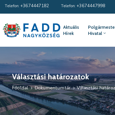
+3674447182
+3674447998
Telefon:
Telefon:
Aktuális
Polgármester
Hírek
Hivatal
Választási határozatok
Főoldal
Dokumentumtár
Választási határo