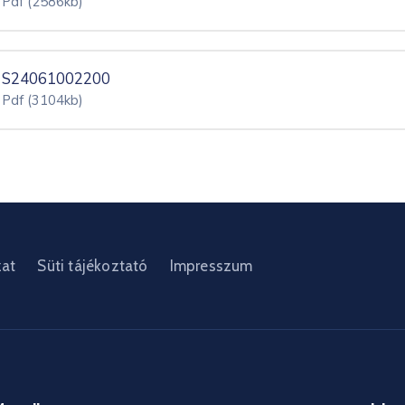
Pdf
(2586kb)
S24061002200
Pdf
(3104kb)
zat
Süti tájékoztató
Impresszum