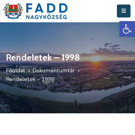
Es
Aktuális
Hírek
Polgármesteri
Hivatal
Rendeletek – 1998
Fadd
Főoldal
Dokumentumtár
Nagyközség
Rendeletek – 1998
Turisztika
Választási
Információk
Események