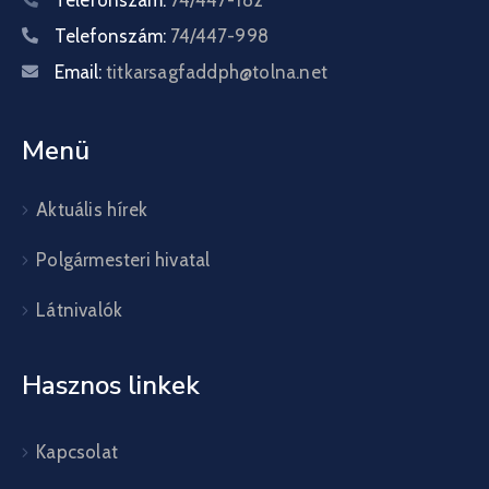
Telefonszám:
74/447-182
Telefonszám:
74/447-998
Email:
titkarsagfaddph@tolna.net
Menü
Aktuális hírek
Polgármesteri hivatal
Látnivalók
Hasznos linkek
Kapcsolat