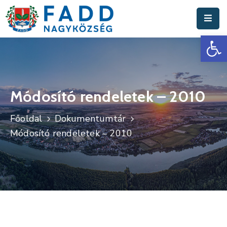
Es
Aktuális
Hírek
Polgármesteri
Hivatal
Módosító rendeletek – 2010
Fadd
Főoldal
Dokumentumtár
Nagyközség
Módosító rendeletek – 2010
Turisztika
Választási
Információk
Események