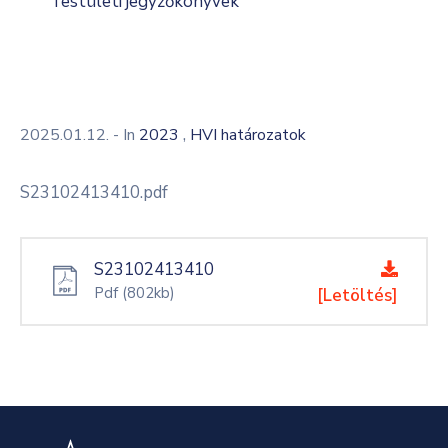
Testületi jegyzőkönyvek
,
2025.01.12.
- In
2023
HVI határozatok
S23102413410.pdf
S23102413410
Pdf
(802kb)
[Letöltés]