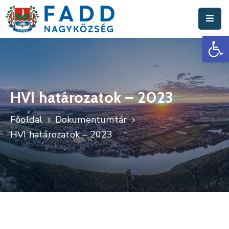
Es
Aktuális
Hírek
Polgármesteri
Hivatal
HVI határozatok – 2023
Fadd
Főoldal
Dokumentumtár
Nagyközség
HVI határozatok – 2023
Turisztika
Választási
Információk
Események