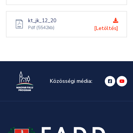
kt_jk_12_20
Pdf
(5542kb)
[Letöltés]
Közösségi média: