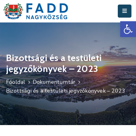
Es
Aktuális
Hírek
Polgármesteri
Hivatal
Bizottsági és a testületi
jegyzőkönyvek – 2023
Fadd
Nagyközség
Főoldal
Dokumentumtár
Turisztika
Bizottsági és a testületi jegyzőkönyvek – 2023
Választási
Információk
Események