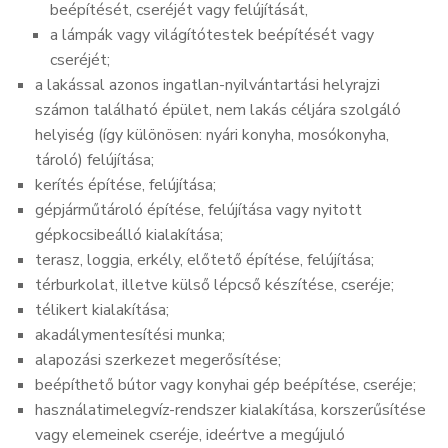
beépítését, cseréjét vagy felújítását,
a lámpák vagy világítótestek beépítését vagy
cseréjét;
a lakással azonos ingatlan-nyilvántartási helyrajzi
számon található épület, nem lakás céljára szolgáló
helyiség (így különösen: nyári konyha, mosókonyha,
tároló) felújítása;
kerítés építése, felújítása;
gépjárműtároló építése, felújítása vagy nyitott
gépkocsibeálló kialakítása;
terasz, loggia, erkély, előtető építése, felújítása;
térburkolat, illetve külső lépcső készítése, cseréje;
télikert kialakítása;
akadálymentesítési munka;
alapozási szerkezet megerősítése;
beépíthető bútor vagy konyhai gép beépítése, cseréje;
használatimelegvíz-rendszer kialakítása, korszerűsítése
vagy elemeinek cseréje, ideértve a megújuló