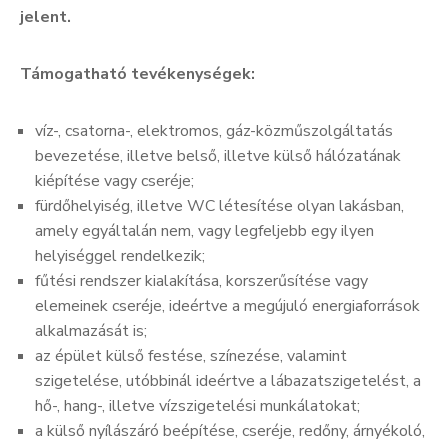
jelent.
Támogatható tevékenységek:
víz-, csatorna-, elektromos, gáz-közműszolgáltatás
bevezetése, illetve belső, illetve külső hálózatának
kiépítése vagy cseréje;
fürdőhelyiség, illetve WC létesítése olyan lakásban,
amely egyáltalán nem, vagy legfeljebb egy ilyen
helyiséggel rendelkezik;
fűtési rendszer kialakítása, korszerűsítése vagy
elemeinek cseréje, ideértve a megújuló energiaforrások
alkalmazását is;
az épület külső festése, színezése, valamint
szigetelése, utóbbinál ideértve a lábazatszigetelést, a
hő-, hang-, illetve vízszigetelési munkálatokat;
a külső nyílászáró beépítése, cseréje, redőny, árnyékoló,