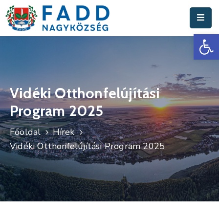
Es
Aktuális
Hírek
Polgármesteri
Hivatal
Vidéki Otthonfelújítási
Program 2025
Fadd
Nagyközség
Főoldal
Hírek
Turisztika
Vidéki Otthonfelújítási Program 2025
Választási
Információk
Események