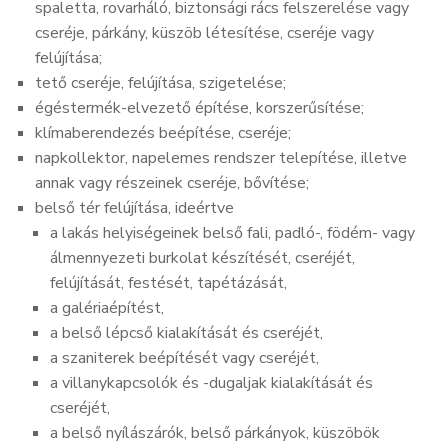
spaletta, rovarháló, biztonsági rács felszerelése vagy
cseréje, párkány, küszöb létesítése, cseréje vagy
felújítása;
tető cseréje, felújítása, szigetelése;
égéstermék-elvezető építése, korszerűsítése;
klímaberendezés beépítése, cseréje;
napkollektor, napelemes rendszer telepítése, illetve
annak vagy részeinek cseréje, bővítése;
belső tér felújítása, ideértve
a lakás helyiségeinek belső fali, padló-, födém- vagy
álmennyezeti burkolat készítését, cseréjét,
felújítását, festését, tapétázását,
a galériaépítést,
a belső lépcső kialakítását és cseréjét,
a szaniterek beépítését vagy cseréjét,
a villanykapcsolók és -dugaljak kialakítását és
cseréjét,
a belső nyílászárók, belső párkányok, küszöbök