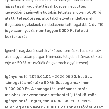
igényelheti, vagy az azonos lakóhellyel rendelkező
házastársak vagy élettársak közösen, együttes
igénylőként igényelhetik lakás felújításra, olyan
5000 fő
alatti településen
, ahol lakóhellyel rendelkeznek
(legalább egyiküknek rendelkeznie kell legalább
1 év TB
jogviszonnyal
és
nem legyen 5000 Ft feletti
köztartozás
).
Igénylő: nagykorú, cselekvőképes természetes személy,
aki magyar állampolgár. Minimális tulajdoni hányad el kell
érje az 50 %-ot (szülők és gyermek együttesen).
Igényelhető: 2025.01.01 – 2026.06.30. között,
támogatás mértéke 50 %, összege maximum
3 000 000 Ft. A támogatás utófinanszírozás,
melyhez kedvezményes otthonfelújítási kölcsön
igényelhető, legfeljebb 6 000 000 Ft 10 évre.
Jelenleg ez kb havi 62 000 Ft-os törlesztőrészletet