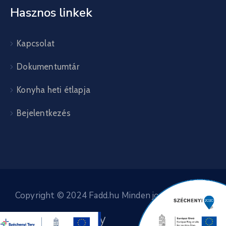
Hasznos linkek
Kapcsolat
Dokumentumtár
Konyha heti étlapja
Bejelentkezés
Copyright © 2024 Fadd.hu Minden jog fenntartva.