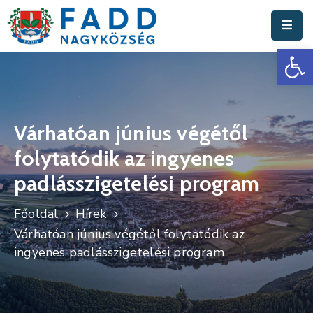
Es
Aktuális
Hírek
Polgármesteri
Hivatal
Várhatóan június végétől
folytatódik az ingyenes
Fadd
Nagyközség
padlásszigetelési program
Turisztika
Főoldal
Hírek
Várhatóan június végétől folytatódik az
Választási
ingyenes padlásszigetelési program
Információk
Események