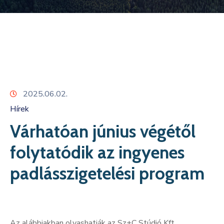
Kapcsolat
2025.06.02.
Hírek
Várhatóan június végétől
folytatódik az ingyenes
padlásszigetelési program
Az alábbiakban olvashatják az Sz+C Stúdió Kft.