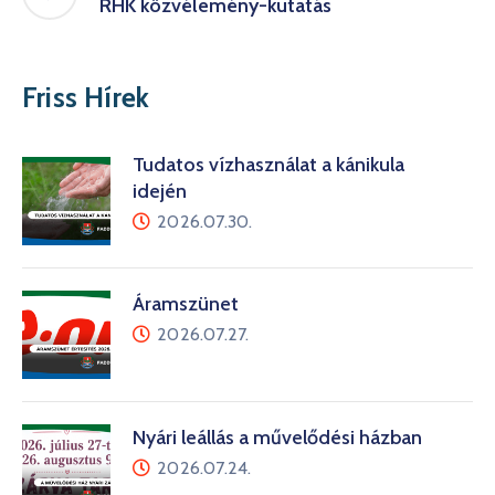
RHK közvélemény-kutatás
Friss Hírek
Tudatos vízhasználat a kánikula
idején
2026.07.30.
Áramszünet
2026.07.27.
Nyári leállás a művelődési házban
2026.07.24.