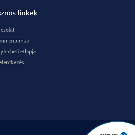
znos linkek
csolat
kumentumtár
yha heti étlapja
elentkezés