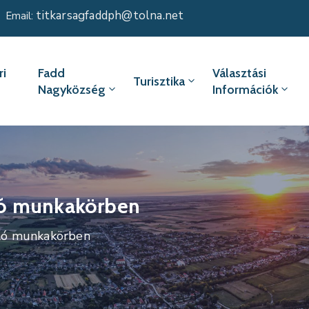
titkarsagfaddph@tolna.net
Email:
i
Fadd
Választási
Turisztika
Nagyközség
Információk
ló munkakörben
ló munkakörben