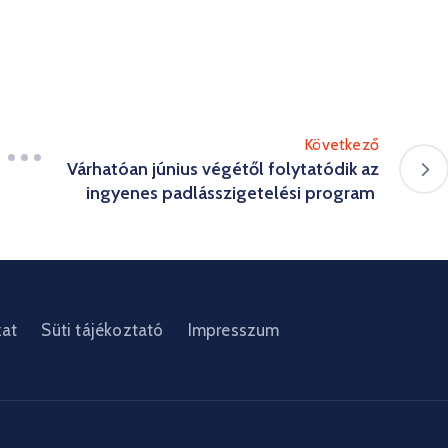
Következő
Várhatóan június végétől folytatódik az
ingyenes padlásszigetelési program
zat
Süti tájékoztató
Impresszum