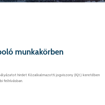
ápoló munkakörben
ályázatot hirdet Közalkalmazotti jogviszony (Kjt.) keretében
i felhívásban.