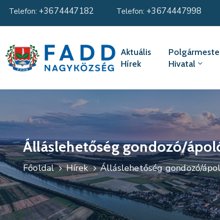
+3674447182
+3674447998
Telefon:
Telefon:
Aktuális
Polgármester
Hírek
Hivatal
Álláslehetőség gondozó/ápo
Főoldal
Hírek
Álláslehetőség gondozó/ápo