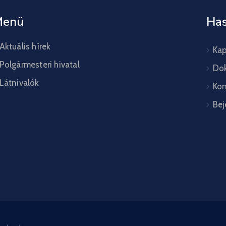
Menü
Has
Aktuális hírek
Kap
Polgármesteri hivatal
Do
Látnivalók
Kon
Bej