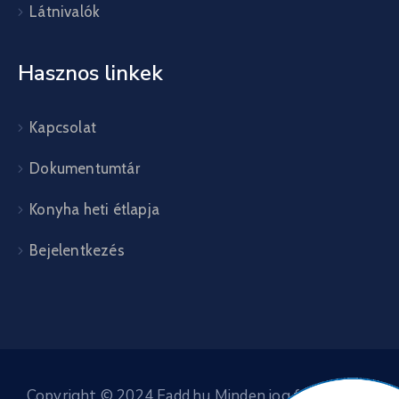
Látnivalók
Hasznos linkek
Kapcsolat
Dokumentumtár
Konyha heti étlapja
Bejelentkezés
Copyright © 2024 Fadd.hu Minden jog fenntartva.