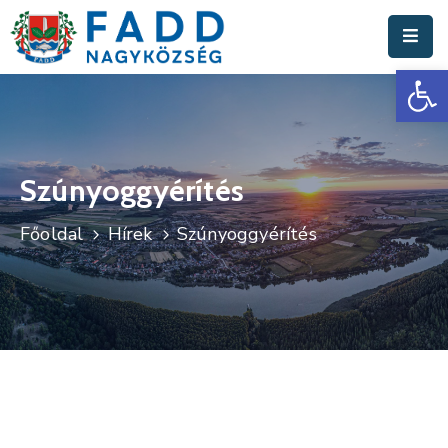
Es
Aktuális
Hírek
Polgármesteri
Hivatal
Szúnyoggyérítés
Fadd
Főoldal
Hírek
Szúnyoggyérítés
Nagyközség
Turisztika
Választási
Információk
Események