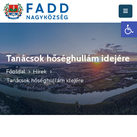
Es
Aktuális
Hírek
Polgármesteri
Hivatal
Tanácsok hőséghullám idejére
Fadd
Főoldal
Hírek
Nagyközség
Tanácsok hőséghullám idejére
Turisztika
Választási
Információk
Események