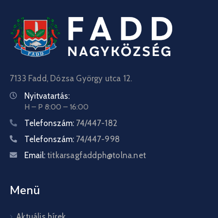
7133 Fadd, Dózsa György utca 12.
Nyitvatartás:
H – P 8:00 – 16:00
Telefonszám:
74/447-182
Telefonszám:
74/447-998
Email:
titkarsagfaddph@tolna.net
Menü
Aktuális hírek