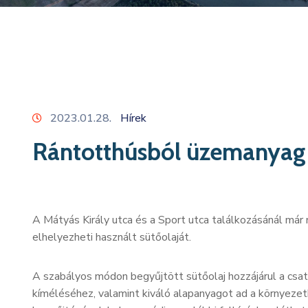
2023.01.28.
Hírek
Rántotthúsból üzemanyag
A Mátyás Király utca és a Sport utca találkozásánál már
elhelyezheti használt sütőolaját.
A szabályos módon begyűjtött sütőolaj hozzájárul a cs
kíméléséhez, valamint kiváló alapanyagot ad a környeze