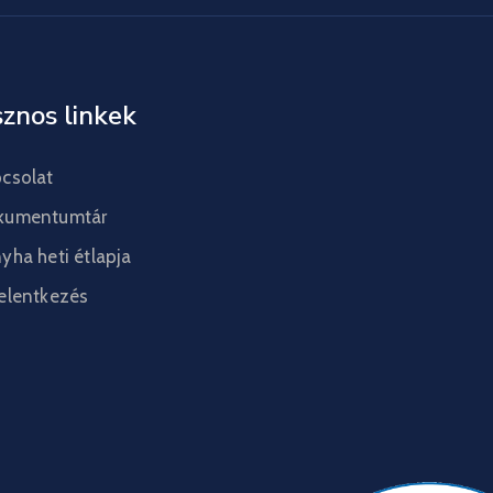
znos linkek
csolat
kumentumtár
yha heti étlapja
elentkezés