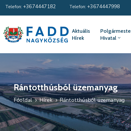
+3674447182
+3674447998
Telefon:
Telefon:
Aktuális
Polgármester
Hírek
Hivatal
Rántotthúsból üzemanyag
Főoldal
Hírek
Rántotthúsból üzemanyag