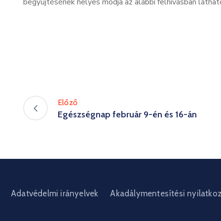
begyűjtésének helyes módja az alábbi felhívásban láthat
Előző
Egészségnap február 9-én és 16-án
Adatvédelmi irányelvek
Akadálymentesítési nyilatko