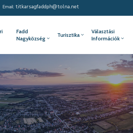
titkarsagfaddph@tolna.net
Email:
i
Fadd
Választási
Turisztika
Nagyközség
Információk