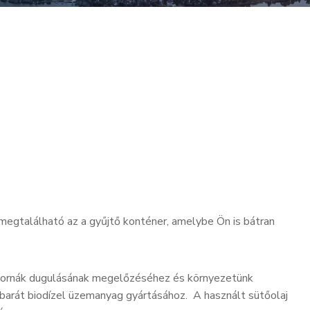
 megtalálható az a gyűjtő konténer, amelybe Ön is bátran
atornák dugulásának megelőzéséhez és környezetünk
tbarát biodízel üzemanyag gyártásához. A használt sütőolaj