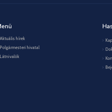
Menü
Has
Aktuális hírek
Kap
Polgármesteri hivatal
Do
Látnivalók
Kon
Bej