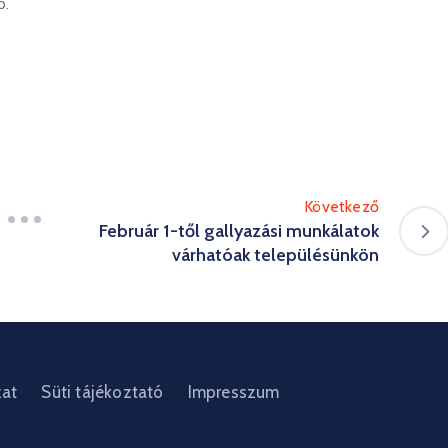
ó.
Következő
Február 1-től gallyazási munkálatok
várhatóak településünkön
zat
Süti tájékoztató
Impresszum