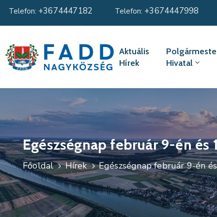
+3674447182
+3674447998
Telefon:
Telefon:
Aktuális
Polgármester
Hírek
Hivatal
Egészségnap február 9-én és 
Főoldal
Hírek
Egészségnap február 9-én é