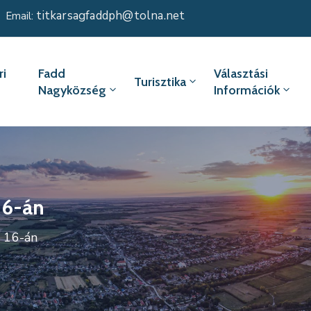
titkarsagfaddph@tolna.net
Email:
i
Fadd
Választási
Turisztika
Nagyközség
Információk
16-án
s 16-án