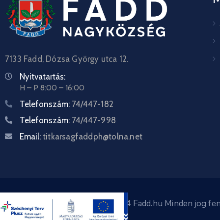
7133 Fadd, Dózsa György utca 12.
Nyitvatartás:
H – P 8:00 – 16:00
Telefonszám:
74/447-182
Telefonszám:
74/447-998
Email:
titkarsagfaddph@tolna.net
Copyright © 2024 Fadd.hu Minden jog fen