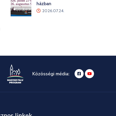
házban
2026.07.24.
Közösségi média:
znos linkek