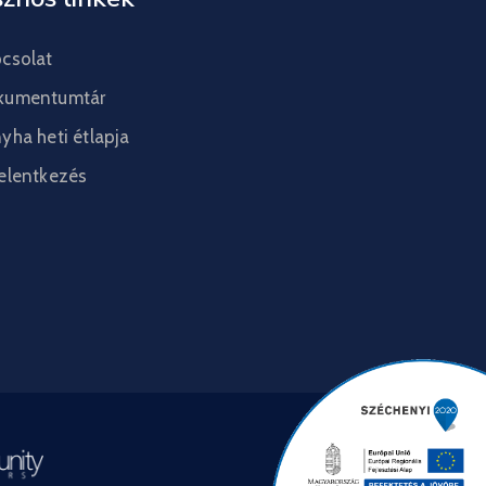
csolat
kumentumtár
yha heti étlapja
elentkezés