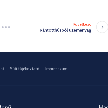
Következő
Rántotthúsból üzemanyag
zat
Süti tájékoztató
Impresszum
Menü
Has