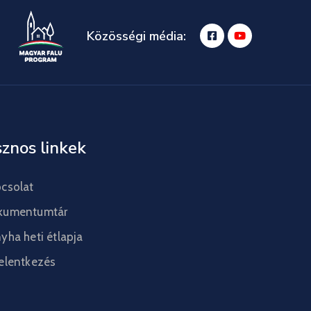
Közösségi média:
znos linkek
csolat
kumentumtár
yha heti étlapja
elentkezés