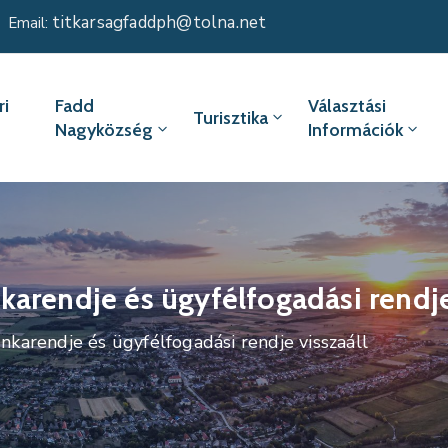
titkarsagfaddph@tolna.net
Email:
i
Fadd
Választási
Turisztika
Nagyközség
Információk
arendje és ügyfélfogadási rendje
karendje és ügyfélfogadási rendje visszaáll