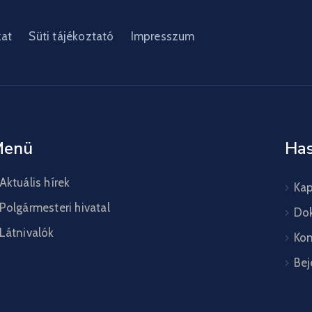
zat
Süti tájékoztató
Impresszum
Menü
Has
Aktuális hírek
Kap
Polgármesteri hivatal
Do
Látnivalók
Kon
Bej