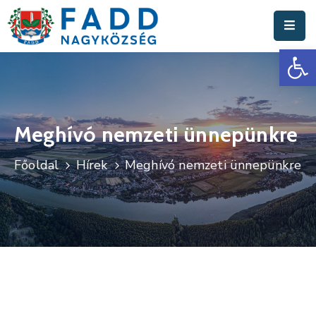
Es
Aktuális
Hírek
Polgármesteri
Hivatal
Meghívó nemzeti ünnepünkre
Fadd
Főoldal
Hírek
Meghívó nemzeti ünnepünkre
Nagyközség
Turisztika
Választási
Információk
Események