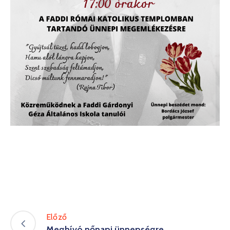
Előző
Meghívó nőnapi ünnepségre