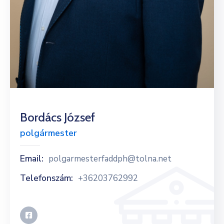
Bordács József
polgármester
Email:
polgarmesterfaddph@tolna.net
Telefonszám:
+36203762992