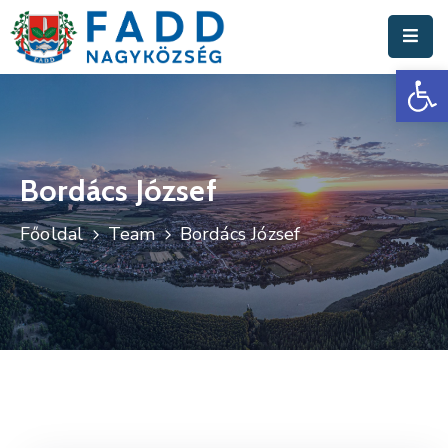
Es
Aktuális
Hírek
Polgármesteri
Hivatal
Bordács József
Fadd
Főoldal
Team
Bordács József
Nagyközség
Turisztika
Választási
Információk
Események