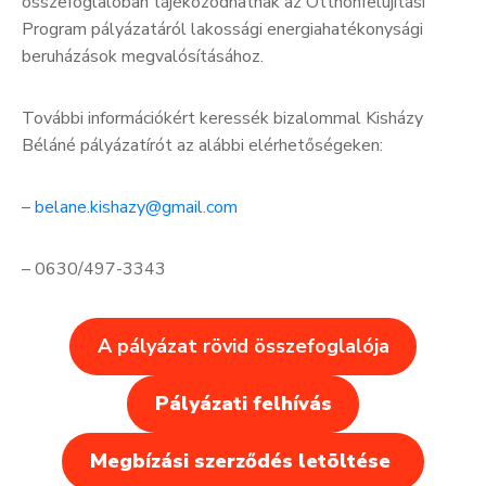
összefoglalóban tájékozódhatnak az Otthonfelújítási
Program pályázatáról lakossági energiahatékonysági
beruházások megvalósításához.
További információkért keressék bizalommal Kisházy
Béláné pályázatírót az alábbi elérhetőségeken:
–
belane.kishazy@gmail.com
– 0630/497-3343
A pályázat rövid összefoglalója
Pályázati felhívás
Megbízási szerződés letöltése