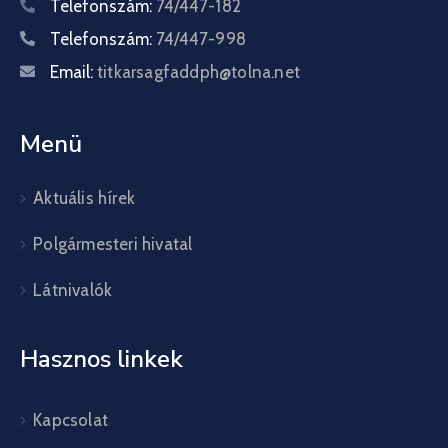
Telefonszám:
74/447-182
Telefonszám:
74/447-998
Email:
titkarsagfaddph@tolna.net
Menü
Aktuális hírek
Polgármesteri hivatal
Látnivalók
Hasznos linkek
Kapcsolat