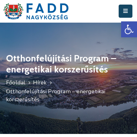
Es
Aktuális
Hírek
Polgármesteri
Hivatal
Otthonfelújítási Program –
energetikai korszerűsítés
Fadd
Nagyközség
Főoldal
Hírek
Turisztika
Otthonfelújítási Program – energetikai
korszerűsítés
Választási
Információk
Események