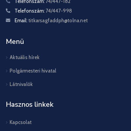
Telefonszám:
74/447-182
Telefonszám:
74/447-998
Email:
titkarsagfaddph@tolna.net
Menü
Aktuális hírek
Polgármesteri hivatal
Látnivalók
Hasznos linkek
Kapcsolat