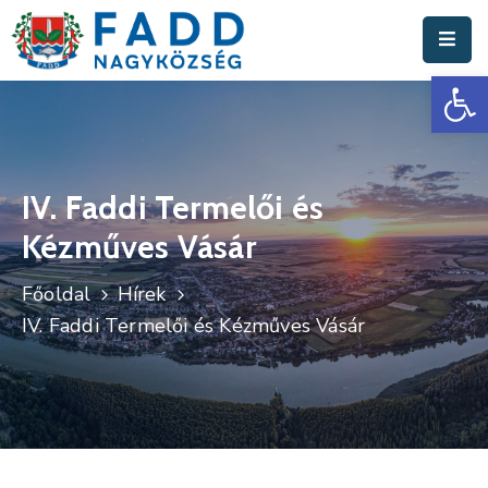
Es
Aktuális
Hírek
Polgármesteri
Hivatal
IV. Faddi Termelői és
Kézműves Vásár
Fadd
Nagyközség
Főoldal
Hírek
Turisztika
IV. Faddi Termelői és Kézműves Vásár
Választási
Információk
Események