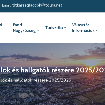
titkarsagfaddph@tolna.net
Email:
i
Fadd
Választási
Turisztika
Nagyközség
Információk
lók és hallgatók részére 2025/2
ulók és hallgatók részére 2025/2026