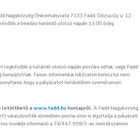
Fadd Nagyközség Önkormányzata 7133 Fadd, Dózsa Gy. u. 12.
gkésőbb a beadási határidő utolsó napján 13.00 óráig
t legkésőbb a határidő utolsó napján postára adtak, vagy Fadd
enyújtottak. Faxon, informatikai hálózaton keresztül nem
izonyítania, hogy a pályázatot határidőben személyesen
 letölthető a
www.fadd.hu
honlapról.
A Fadd Nagyközség
válaszboríték ellenében postai úton is eljuttatja a pályázati
atos további információ a 74/447-998/3–as mellékszámon