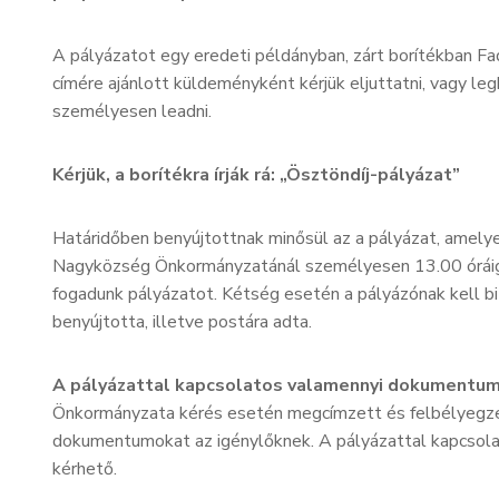
A pályázatot egy eredeti példányban, zárt borítékban 
címére ajánlott küldeményként kérjük eljuttatni, vagy le
személyesen leadni.
Kérjük, a borítékra írják rá: „Ösztöndíj-pályázat”
Határidőben benyújtottnak minősül az a pályázat, amelye
Nagyközség Önkormányzatánál személyesen 13.00 óráig b
fogadunk pályázatot. Kétség esetén a pályázónak kell b
benyújtotta, illetve postára adta.
A pályázattal kapcsolatos valamennyi dokumentum
Önkormányzata kérés esetén megcímzett és felbélyegzett 
dokumentumokat az igénylőknek. A pályázattal kapcsol
kérhető.