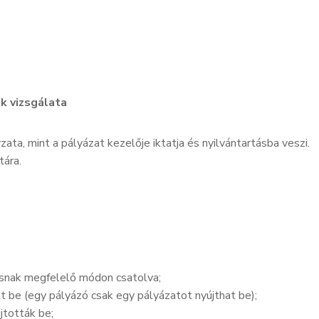
k vizsgálata
, mint a pályázat kezelője iktatja és nyilvántartásba veszi.
tára.
rásnak megfelelő módon csatolva;
 be (egy pályázó csak egy pályázatot nyújthat be);
jtották be;