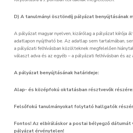
D) A tanulmányi ösztöndíj pályázat benyújtásának m
A pályázat magyar nyelven, kizárólag a pályázat kiírója á
adatlapon nyújtható be. Az adatlap sem tartalmában, se
a pályázati felhívásban közölteknek megfelelően hiányt
választ adva és az egyéb – a pályázati felhívásban és az 
A pályázat benyújtásának határideje:
Alap- és középfokú oktatásban résztvevők részér
Felsőfokú tanulmányokat folytató hallgatók részé
Fontos! Az elbíráláskor a postai bélyegző dátumát 
pályázat érvénytelen!