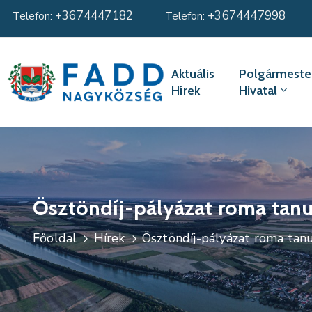
+3674447182
+3674447998
Telefon:
Telefon:
Aktuális
Polgármester
Hírek
Hivatal
Ösztöndíj-pályázat roma tanu
Főoldal
Hírek
Ösztöndíj-pályázat roma tan