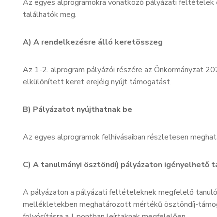
Az egyes alprogramokra vonatkozó pályázati feltételek 
találhatók meg.
A) A rendelkezésre álló keretösszeg
Az 1-2. alprogram pályázói részére az Önkormányzat 20
elkülönített keret erejéig nyújt támogatást.
B) Pályázatot nyújthatnak be
Az egyes alprogramok felhívásaiban részletesen meghatá
C) A tanulmányi ösztöndíj pályázaton igényelhető
A pályázaton a pályázati feltételeknek megfelelő tanul
mellékletekben meghatározott mértékű ösztöndíj-támog
folyósításra a J. pontban leírtaknak megfelelően.