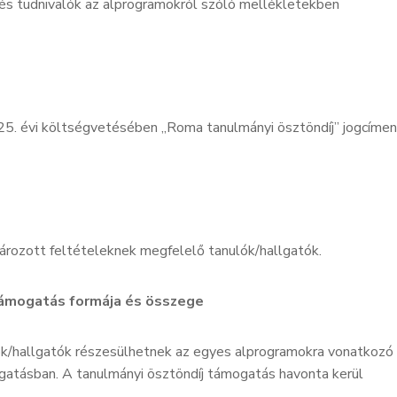
és tudnivalók az alprogramokról szóló mellékletekben
25. évi költségvetésében „Roma tanulmányi ösztöndíj” jogcímen
rozott feltételeknek megfelelő tanulók/hallgatók.
 támogatás formája és összege
ók/hallgatók részesülhetnek az egyes alprogramokra vonatkozó
atásban. A tanulmányi ösztöndíj támogatás havonta kerül