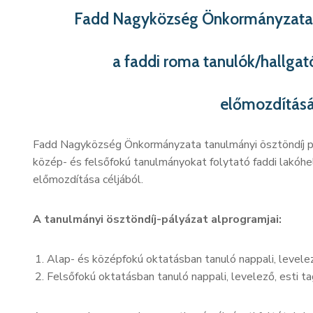
Fadd Nagyközség Önkormányzata t
a faddi roma tanulók/hallgat
előmozdítás
Fadd Nagyközség Önkormányzata tanulmányi ösztöndíj pál
közép- és felsőfokú tanulmányokat folytató faddi lakóh
előmozdítása céljából.
A tanulmányi ösztöndíj-pályázat alprogramjai:
Alap- és középfokú oktatásban tanuló nappali, levelez
Felsőfokú oktatásban tanuló nappali, levelező, esti t