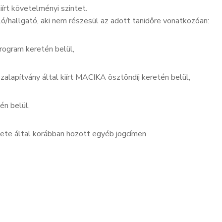
iírt követelményi szintet.
/hallgató, aki nem részesül az adott tanidőre vonatkozóan:
rogram keretén belül,
alapítvány által kiírt MACIKA ösztöndíj keretén belül,
én belül,
te által korábban hozott egyéb jogcímen