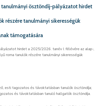
anulmányi ösztöndíj-pályázatot hirdet
ók részére tanulmányi sikerességük
ának támogatására
yázatot hirdet a 2025/2026. tanév I. félévére az alap-,
elyű roma tanulók részére tanulmányi sikerességük
ő, esti tagozatos és távoktatásban tanulók ösztöndíja;
agozatos és távoktatásban tanuló hallgatók ösztöndíja.