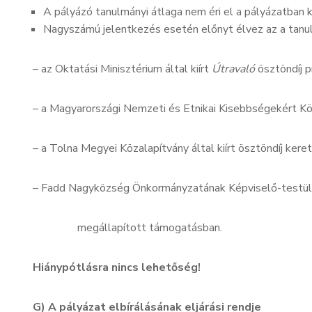
A pályázó tanulmányi átlaga nem éri el a pályázatban k
Nagyszámú jelentkezés esetén előnyt élvez az a tanuló
– az Oktatási Minisztérium által kiírt
Útravaló
ösztöndíj p
– a Magyarországi Nemzeti és Etnikai Kisebbségekért Köz
– a Tolna Megyei Közalapítvány által kiírt ösztöndíj keret
– Fadd Nagyközség Önkormányzatának Képviselő-testüle
megállapított támogatásban.
Hiánypótlásra nincs lehetőség!
G) A pályázat elbírálásának eljárási rendje