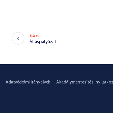
Előző
Álláspályázat
Adatvédelmi irányelvek
Akadálymentesítési nyilatko