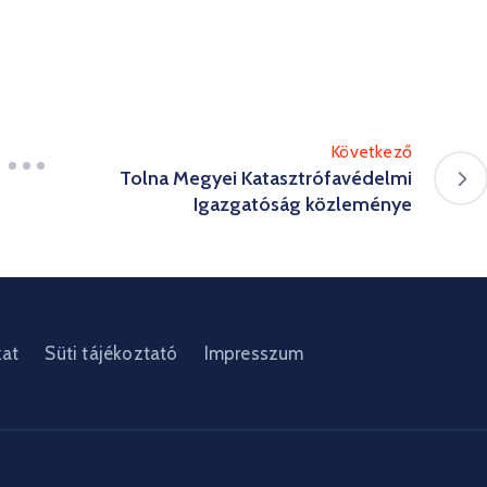
Következő
Tolna Megyei Katasztrófavédelmi
Igazgatóság közleménye
zat
Süti tájékoztató
Impresszum