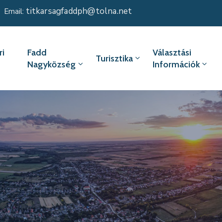
titkarsagfaddph@tolna.net
Email:
i
Fadd
Választási
Turisztika
Nagyközség
Információk