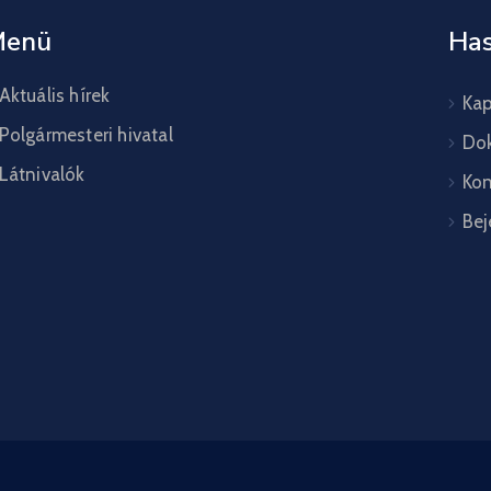
Menü
Has
Aktuális hírek
Kap
Polgármesteri hivatal
Do
Látnivalók
Kon
Bej