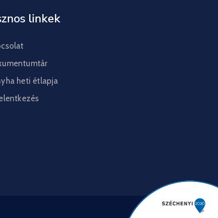
znos linkek
csolat
kumentumtár
yha heti étlapja
elentkezés