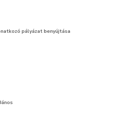
vonatkozó pályázat benyújtása
os