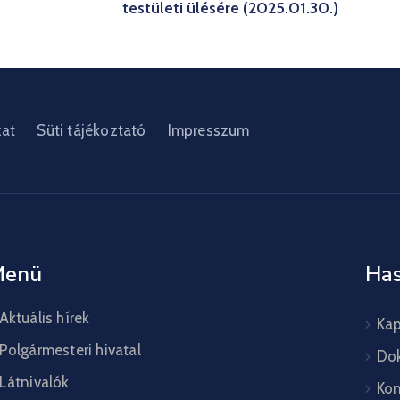
testületi ülésére (2025.01.30.)
zat
Süti tájékoztató
Impresszum
Menü
Has
Aktuális hírek
Kap
Polgármesteri hivatal
Do
Látnivalók
Kon