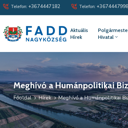
+3674447182
+367444799
Telefon:
Telefon:
Aktuális
Polgármester
Hírek
Hivatal
Meghívó a Humánpolitikai Bizo
Főoldal
Hírek
Meghívó a Humánpolitikai Biz