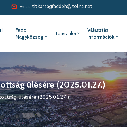
8
titkarsagfaddph@tolna.net
Email:
i
Fadd
Választási
Turisztika
Nagyközség
Információk
ttság ülésére (2025.01.27.)
ottság ülésére (2025.01.27.)