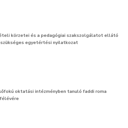
ételi körzetei és a pedagógiai szakszolgálatot ellátó
szükséges egyetértési nyilatkozat
lsőfokú oktatási intézményben tanuló faddi roma
 félévére