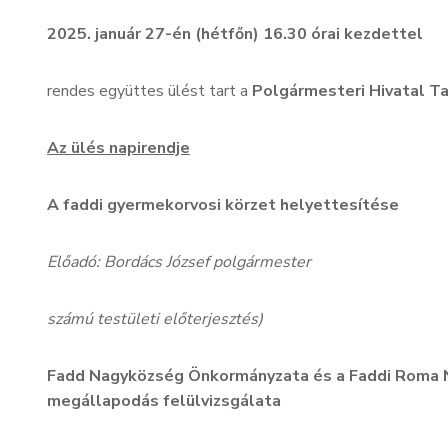
2025. január 27-én (hétfőn) 16.30 órai kezdettel
rendes együttes ülést tart a
Polgármesteri Hivatal T
Az ülés napirendje
A faddi gyermekorvosi körzet helyettesítése
Előadó: Bordács József polgármester
számú testületi előterjesztés)
Fadd Nagyközség Önkormányzata és a Faddi Roma 
megállapodás felülvizsgálata