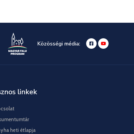
Közösségi média:
znos linkek
csolat
kumentumtár
yha heti étlapja