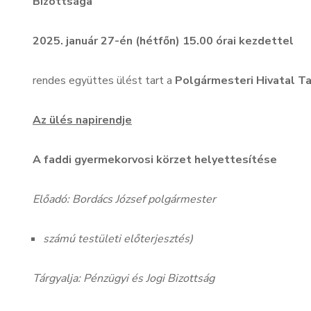
Bizottsága
2025. január 27-én (hétfőn) 15.00 órai kezdettel
rendes együttes ülést tart a
Polgármesteri Hivatal T
Az ülés napirendje
A faddi gyermekorvosi körzet helyettesítése
Előadó: Bordács József polgármester
számú testületi előterjesztés)
Tárgyalja: Pénzügyi és Jogi Bizottság