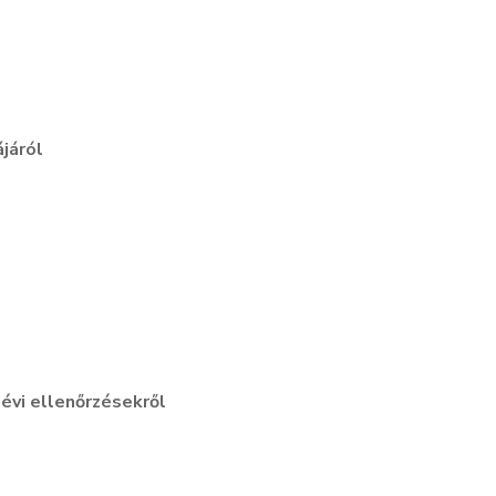
járól
évi ellenőrzésekről