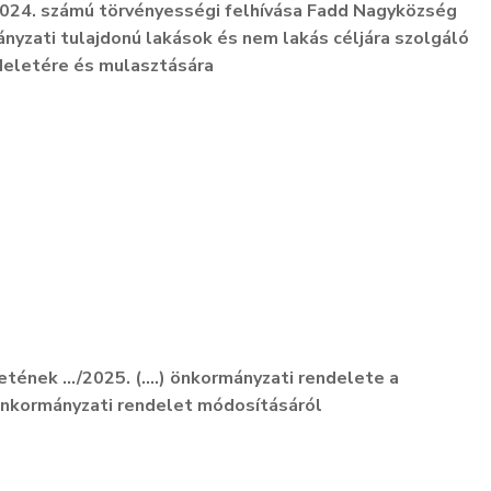
024. számú törvényességi felhívása Fadd Nagyközség
yzati tulajdonú lakások és nem lakás céljára szolgáló
ndeletére és mulasztására
tének …/2025. (….) önkormányzati rendelete a
 önkormányzati rendelet módosításáról