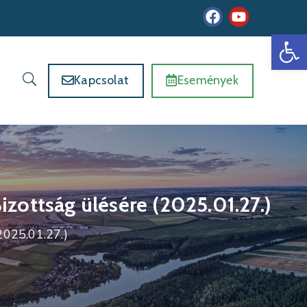
Es
Kapcsolat
Események
Bizottság ülésére (2025.01.27.)
2025.01.27.)