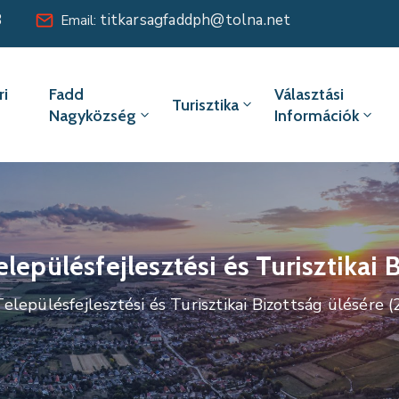
8
titkarsagfaddph@tolna.net
Email:
i
Fadd
Választási
Turisztika
Nagyközség
Információk
lepülésfejlesztési és Turisztikai 
elepülésfejlesztési és Turisztikai Bizottság ülésére (