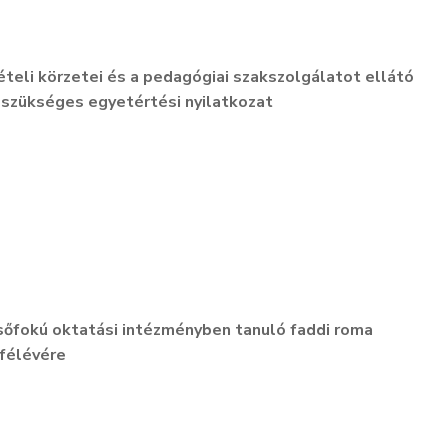
ételi körzetei és a pedagógiai szakszolgálatot ellátó
szükséges egyetértési nyilatkozat
lsőfokú oktatási intézményben tanuló faddi roma
 félévére