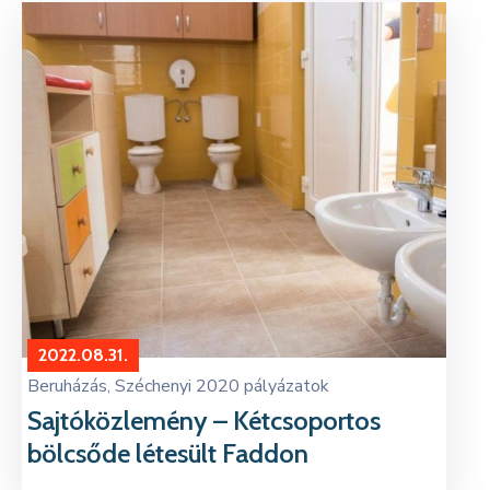
Kapcsolat
2022.08.31.
Beruházás
‚
Széchenyi 2020 pályázatok
Sajtóközlemény – Kétcsoportos
bölcsőde létesült Faddon