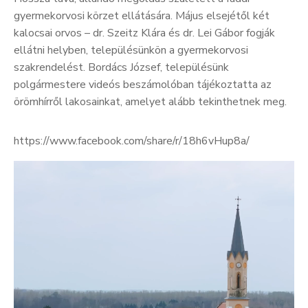
gyermekorvosi körzet ellátására. Május elsejétől két
kalocsai orvos – dr. Szeitz Klára és dr. Lei Gábor fogják
ellátni helyben, településünkön a gyermekorvosi
szakrendelést. Bordács József, településünk
polgármestere videós beszámolóban tájékoztatta az
örömhírről lakosainkat, amelyet alább tekinthetnek meg.
https://www.facebook.com/share/r/18h6vHup8a/