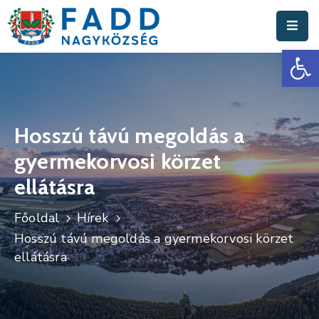
Es
Aktuális
Hírek
Polgármesteri
Hivatal
Hosszú távú megoldás a
gyermekorvosi körzet
Fadd
Nagyközség
ellátásra
Turisztika
Főoldal
Hírek
Hosszú távú megoldás a gyermekorvosi körzet
Választási
ellátásra
Információk
Események