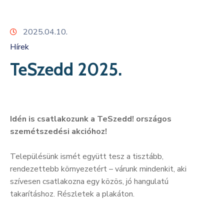
Kapcsolat
2025.04.10.
Hírek
TeSzedd 2025.
Idén is csatlakozunk a TeSzedd! országos
szemétszedési akcióhoz!
Településünk ismét együtt tesz a tisztább,
rendezettebb környezetért – várunk mindenkit, aki
szívesen csatlakozna egy közös, jó hangulatú
takarításhoz. Részletek a plakáton.