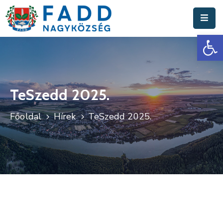
Es
Aktuális
Hírek
Polgármesteri
Hivatal
TeSzedd 2025.
Fadd
Főoldal
Hírek
TeSzedd 2025.
Nagyközség
Turisztika
Választási
Információk
Események