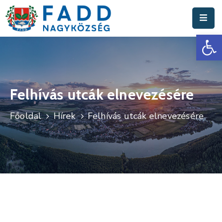
Es
Aktuális
Hírek
Polgármesteri
Hivatal
Felhívás utcák elnevezésére
Fadd
Főoldal
Hírek
Felhívás utcák elnevezésére
Nagyközség
Turisztika
Választási
Információk
Események