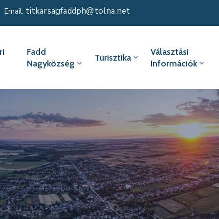
titkarsagfaddph@tolna.net
Email:
i
Fadd
Választási
Turisztika
Nagyközség
Információk