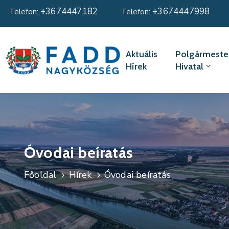
+3674447182
+3674447998
Telefon:
Telefon:
Aktuális
Polgármester
Hírek
Hivatal
Óvodai beíratás
Főoldal
Hírek
Óvodai beíratás