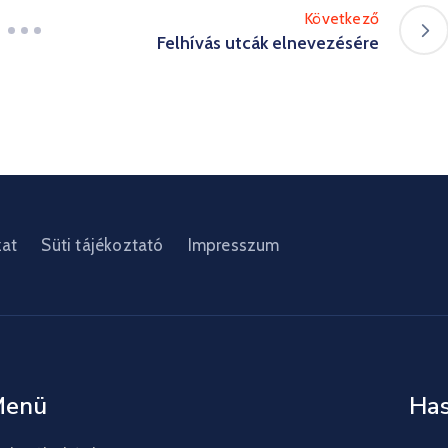
Következő
Felhívás utcák elnevezésére
zat
Süti tájékoztató
Impresszum
Menü
Has