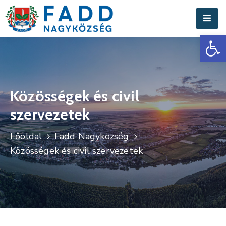
Es
Aktuális
Hírek
Polgármesteri
Hivatal
Közösségek és civil
szervezetek
Fadd
Nagyközség
Főoldal
Fadd Nagyközség
Turisztika
Közösségek és civil szervezetek
Választási
Információk
Események