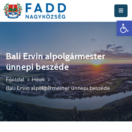
Es
Aktuális
Hírek
Polgármesteri
Hivatal
Bali Ervin alpolgármester
ünnepi beszéde
Fadd
Nagyközség
Főoldal
Hírek
Turisztika
Bali Ervin alpolgármester ünnepi beszéde
Választási
Információk
Események