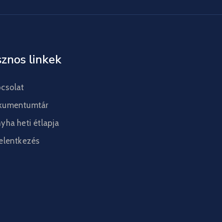
znos linkek
csolat
kumentumtár
yha heti étlapja
elentkezés