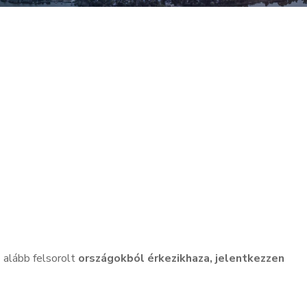
 alább felsorolt
országokból érkezik
haza
,
jelentkezzen