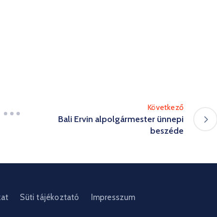
Következő
Bali Ervin alpolgármester ünnepi
beszéde
zat
Süti tájékoztató
Impresszum