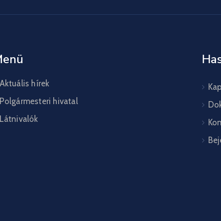
Menü
Has
Aktuális hírek
Kap
Polgármesteri hivatal
Do
Látnivalók
Kon
Bej