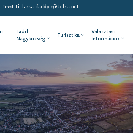
titkarsagfaddph@tolna.net
Email:
i
Fadd
Választási
Turisztika
Nagyközség
Információk