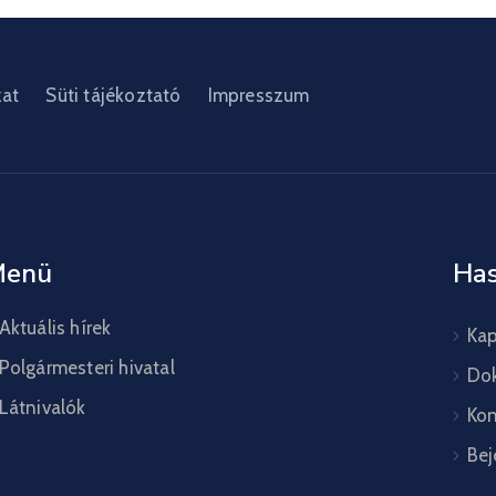
zat
Süti tájékoztató
Impresszum
Menü
Has
Aktuális hírek
Kap
Polgármesteri hivatal
Do
Látnivalók
Kon
Bej