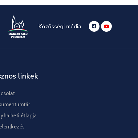
Közösségi média:
znos linkek
csolat
kumentumtár
yha heti étlapja
elentkezés