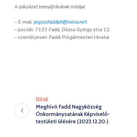
A pályázat benyújtásának módjai:
– E-mail:
jegyzofaddph@tolna.net
– postán: 7133 Fadd, Dózsa György utca 12.
– személyesen: Faddi Polgármesteri Hivatal
Előző
Meghívó Fadd Nagyközség
Önkormányzatának Képviselő-
testületi ülésére (2023.12.20.)