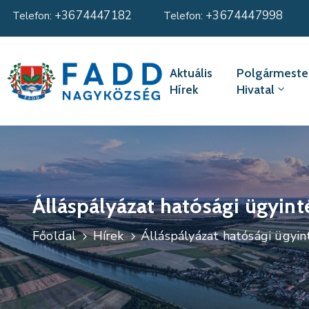
+3674447182
+3674447998
Telefon:
Telefon:
Aktuális
Polgármester
Hírek
Hivatal
Álláspályázat hatósági ügyin
Főoldal
Hírek
Álláspályázat hatósági ügyi