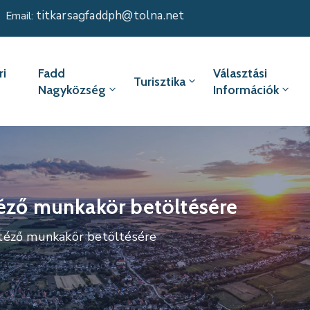
titkarsagfaddph@tolna.net
Email:
i
Fadd
Választási
Turisztika
Nagyközség
Információk
téző munkakör betöltésére
ntéző munkakör betöltésére