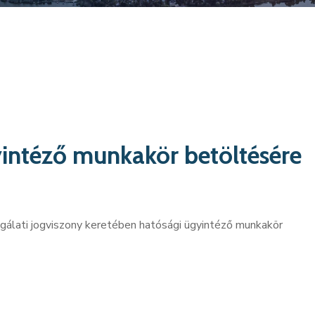
yintéző munkakör betöltésére
lgálati jogviszony keretében hatósági ügyintéző munkakör