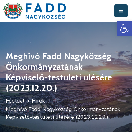
Es
Aktuális
Hírek
Polgármesteri
Hivatal
Meghívó Fadd Nagyközség
Önkormányzatának
Fadd
Nagyközség
Képviselő-testületi ülésére
(2023.12.20.)
Turisztika
Választási
Főoldal
Hírek
Információk
Meghívó Fadd Nagyközség Önkormányzatának
Képviselő-testületi ülésére (2023.12.20.)
Események