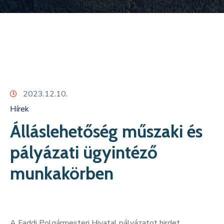
Kapcsolat
2023.12.10.
Hírek
Álláslehetőség műszaki és
pályázati ügyintéző
munkakörben
A Faddi Polgármesteri Hivatal pályázatot hirdet