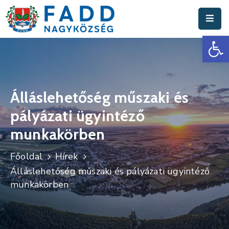
Es
Aktuális
Hírek
Polgármesteri
Hivatal
Álláslehetőség műszaki és
pályázati ügyintéző
Fadd
Nagyközség
munkakörben
Turisztika
Főoldal
Hírek
Álláslehetőség műszaki és pályázati ügyintéző
Választási
munkakörben
Információk
Események