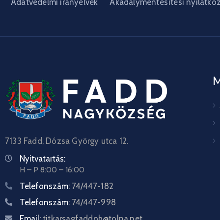
Adatvédelmi irányelvek
Akadálymentesítési nyilatko
7133 Fadd, Dózsa György utca 12.
Nyitvatartás:
H – P 8:00 – 16:00
Telefonszám:
74/447-182
Telefonszám:
74/447-998
Email:
titkarsagfaddph@tolna.net