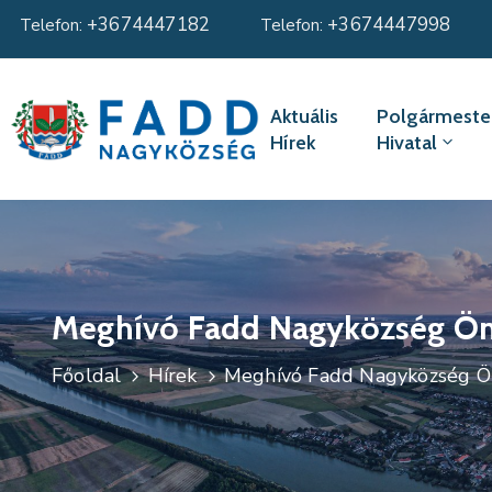
+3674447182
+3674447998
Telefon:
Telefon:
Aktuális
Polgármester
Hírek
Hivatal
Meghívó Fadd Nagyközség Önko
Főoldal
Hírek
Meghívó Fadd Nagyközség Önk