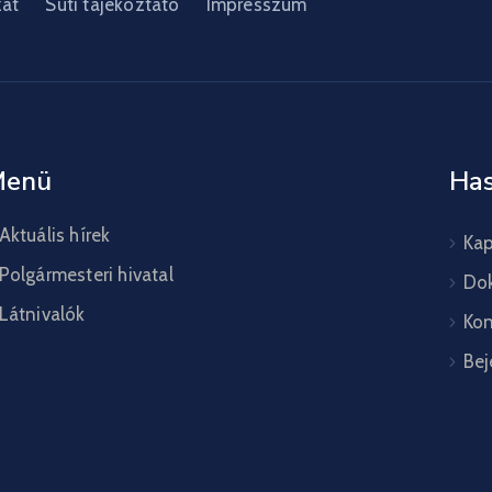
zat
Süti tájékoztató
Impresszum
Menü
Has
Aktuális hírek
Kap
Polgármesteri hivatal
Do
Látnivalók
Kon
Bej