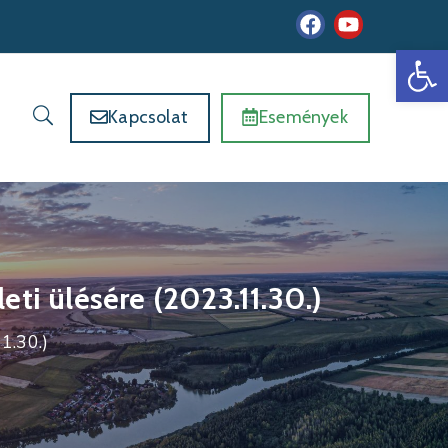
Es
Kapcsolat
Események
i ülésére (2023.11.30.)
1.30.)