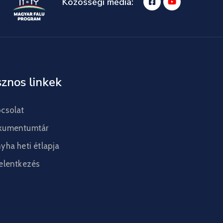
Közösségi média:
znos linkek
csolat
kumentumtár
yha heti étlapja
elentkezés