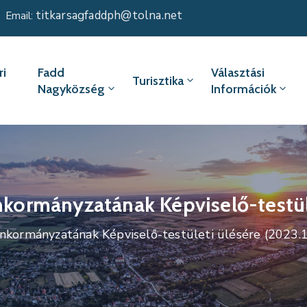
titkarsagfaddph@tolna.net
Email:
i
Fadd
Választási
Turisztika
Nagyközség
Információk
rmányzatának Képviselő-testület
ormányzatának Képviselő-testületi ülésére (2023.1