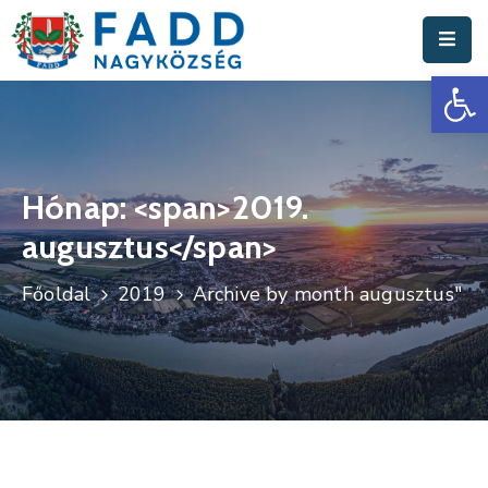
Es
Aktuális
Hírek
Polgármesteri
Hivatal
Hónap: <span>2019.
augusztus</span>
Fadd
Nagyközség
Főoldal
2019
Archive by month augusztus"
Turisztika
Választási
Információk
Események