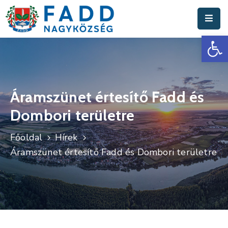
Es
Aktuális
Hírek
Polgármesteri
Hivatal
Áramszünet értesítő Fadd és
Dombori területre
Fadd
Nagyközség
Főoldal
Hírek
Turisztika
Áramszünet értesítő Fadd és Dombori területre
Választási
Információk
Események