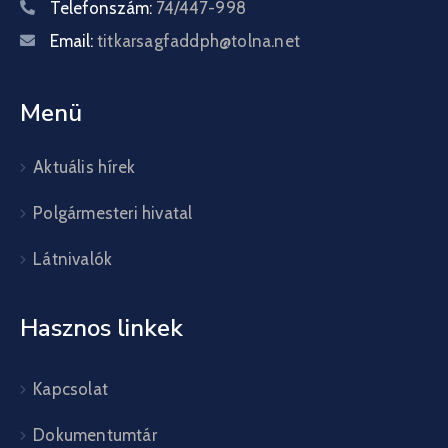
Telefonszám:
74/447-998
Email:
titkarsagfaddph@tolna.net
Menü
Aktuális hírek
Polgármesteri hivatal
Látnivalók
Hasznos linkek
Kapcsolat
Dokumentumtár