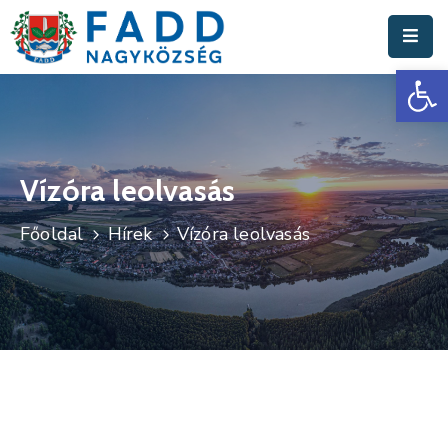
Es
Aktuális
Hírek
Polgármesteri
Hivatal
Vízóra leolvasás
Fadd
Főoldal
Hírek
Vízóra leolvasás
Nagyközség
Turisztika
Választási
Információk
Események