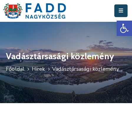
Es
Aktuális
Hírek
Polgármesteri
Hivatal
Vadásztársasági közlemény
Fadd
Főoldal
Hírek
Vadásztársasági közlemény
Nagyközség
Turisztika
Választási
Információk
Események